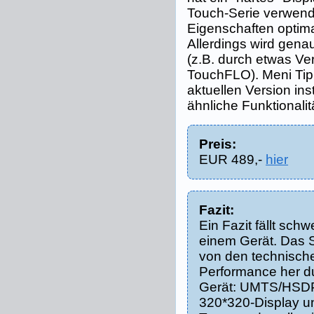
Touch-Serie verwende
Eigenschaften optima
Allerdings wird genau 
(z.B. durch etwas V
TouchFLO). Meni Tipp
aktuellen Version ins
ähnliche Funktionalit
Preis:
EUR 489,-
hier
Fazit:
Ein Fazit fällt schw
einem Gerät. Das 
von den technisch
Performance her 
Gerät: UMTS/HSD
320*320-Display un