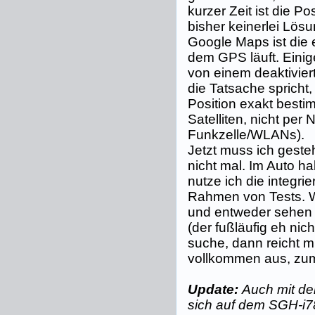
kurzer Zeit ist die Po
bisher keinerlei Lös
Google Maps ist die e
dem GPS läuft. Eini
von einem deaktivie
die Tatsache spricht
Position exakt best
Satelliten, nicht per
Funkzelle/WLANs).
Jetzt muss ich geste
nicht mal. Im Auto ha
nutze ich die integri
Rahmen von Tests. W
und entweder sehen w
(der fußläufig eh nich
suche, dann reicht 
vollkommen aus, zuma
Update:
Auch mit de
sich auf dem SGH-i780