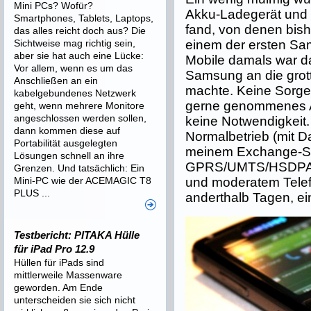
Mini PCs? Wofür?
Akku-Ladegerät und 
Smartphones, Tablets, Laptops,
fand, von denen bish
das alles reicht doch aus? Die
Sichtweise mag richtig sein,
einem der ersten S
aber sie hat auch eine Lücke:
Mobile damals war d
Vor allem, wenn es um das
Samsung an die grot
Anschließen an ein
machte. Keine Sorge
kabelgebundenes Netzwerk
gerne genommenes A
geht, wenn mehrere Monitore
angeschlossen werden sollen,
keine Notwendigkeit.
dann kommen diese auf
Normalbetrieb (mit 
Portabilität ausgelegten
meinem Exchange-Se
Lösungen schnell an ihre
GPRS/UMTS/HSDPA, 
Grenzen. Und tatsächlich: Ein
Mini-PC wie der ACEMAGIC T8
und moderatem Tele
PLUS ...
anderthalb Tagen, ein 
Testbericht: PITAKA Hülle
für iPad Pro 12.9
Hüllen für iPads sind
mittlerweile Massenware
geworden. Am Ende
unterscheiden sie sich nicht