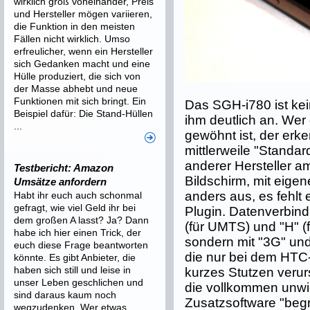
wirklich groß voneinander, Preis
und Hersteller mögen variieren,
die Funktion in den meisten
Fällen nicht wirklich. Umso
erfreulicher, wenn ein Hersteller
sich Gedanken macht und eine
Hülle produziert, die sich von
der Masse abhebt und neue
Funktionen mit sich bringt. Ein
Das SGH-i780 ist ke
Beispiel dafür: Die Stand-Hüllen
ihm deutlich an. We
...
gewöhnt ist, der erke
mittlerweile "Standar
anderer Hersteller a
Testbericht: Amazon
Bildschirm, mit eigen
Umsätze anfordern
anders aus, es fehl
Habt ihr euch auch schonmal
gefragt, wie viel Geld ihr bei
Plugin. Datenverbind
dem großen A lasst? Ja? Dann
(für UMTS) und "H" (
habe ich hier einen Trick, der
sondern mit "3G" und 
euch diese Frage beantworten
die nur bei dem HT
könnte. Es gibt Anbieter, die
haben sich still und leise in
kurzes Stutzen verur
unser Leben geschlichen und
die vollkommen unwic
sind daraus kaum noch
Zusatzsoftware "begr
wegzudenken. Wer etwas