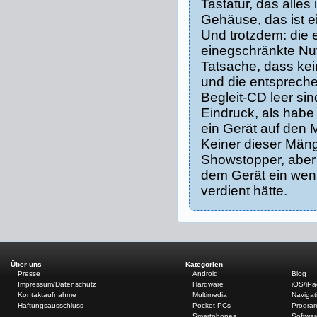
Tastatur, das alles
Gehäuse, das ist e
Und trotzdem: die 
einegschränkte Nu
Tatsache, dass kei
und die entsprech
Begleit-CD leer sind
Eindruck, als habe
ein Gerät auf den 
Keiner dieser Mänge
Showstopper, abe
dem Gerät ein wen
verdient hätte.
Über uns
Kategorien
Presse
Android
Blog
Impressum/Datenschutz
Hardware
iOS/iP
Kontaktaufnahme
Multimedia
Navigat
Haftungsausschluss
Pocket PCs
Progra
Smartphones
Softwar