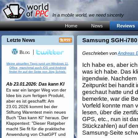
In a mobile world, we need sincerity
Home
News
Reviews
Samsung SGH-i780
Letzte News
Blog
Geschrieben von
Andreas E
Ich habe es, aber ic
Meine aktuellen Tipps rund um Windows 11,
Office, manchmal auch iOS und Android
was ich habe. Das kl
findet Ihr auf der Seite von Jörg Schieb.
irgendwie. Nachdem 
Ab 23.01.2026: Das kann KI
Zeitpunkt bei handit
Es war ein langer Weg von der
geschaut hatte und d
Idee bis zum fertigen Produkt,
bemerkte, war die Bes
aber es ist geschafft: Am
Vorfeld konnte man v
23.01.2026 kommt bei der
lesen, über die zertif
Stiftung Warentest mein neues
Buch "Das kann KI" heraus. Der
GPS, etc., nun ist d
Klappentext: "Dieser Ratgeber
Stückzahlen) auf dem
macht Sie fit für die praktische
Samsung-Seite schwei
Anwendung von ChatGPT und