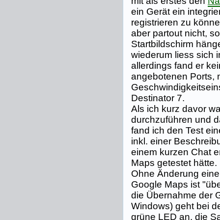
mit als erstes den
Na
ein Gerät ein integri
registrieren zu könn
aber partout nicht, s
Startbildschirm häng
wiederum liess sich i
allerdings fand er k
angebotenen Ports, m
Geschwindigkeitsein
Destinator 7.
Als ich kurz davor war
durchzuführen und d
fand ich den Test ein
inkl. einer Beschrei
einem kurzen Chat er
Maps getestet hätte. 
Ohne Änderung einer 
Google Maps ist "übe
die Übernahme der 
Windows) geht bei de
grüne LED an, die Sa