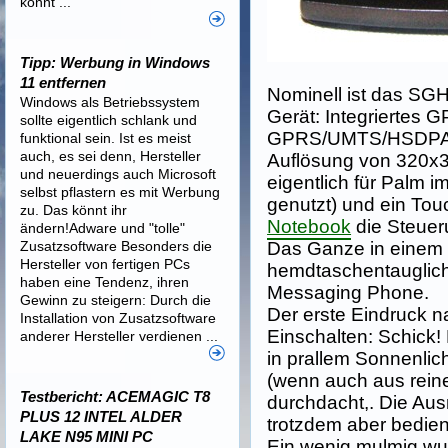
könnt ...
Tipp: Werbung in Windows
11 entfernen
Nominell ist das SGH
Windows als Betriebssystem
Gerät: Integriertes G
sollte eigentlich schlank und
GPRS/UMTS/HSDPA, ei
funktional sein. Ist es meist
auch, es sei denn, Hersteller
Auflösung von 320x3
und neuerdings auch Microsoft
eigentlich für Palm im
selbst pflastern es mit Werbung
genutzt) und ein Tou
zu. Das könnt ihr
Notebook
die Steuer
ändern!Adware und "tolle"
Zusatzsoftware Besonders die
Das Ganze in einem s
Hersteller von fertigen PCs
hemdtaschentauglich
haben eine Tendenz, ihren
Messaging Phone.
Gewinn zu steigern: Durch die
Der erste Eindruck
Installation von Zusatzsoftware
Einschalten: Schick!
anderer Hersteller verdienen ...
in prallem Sonnenlich
(wenn auch aus reine
Testbericht: ACEMAGIC T8
durchdacht,. Die Au
PLUS 12 INTEL ALDER
trotzdem aber bedien
LAKE N95 MINI PC
Ein wenig mulmig wur