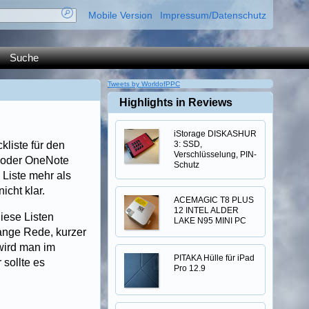
Mobile Version
Impressum/Datenschutz
Suche
Tweets by WorldofPPC
Highlights in Reviews
iStorage DISKASHUR
kliste für den
3: SSD,
Verschlüsselung, PIN-
rd oder OneNote
Schutz
 Liste mehr als
cht klar.
ACEMAGIC T8 PLUS
12 INTEL ALDER
iese Listen
LAKE N95 MINI PC
ange Rede, kurzer
wird man im
PITAKA Hülle für iPad
 sollte es
Pro 12.9