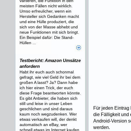
variieren, die Funktion in den
meisten Fällen nicht wirklich.
Umso erfreulicher, wenn ein
Hersteller sich Gedanken macht
und eine Hülle produziert, die
sich von der Masse abhebt und
neue Funktionen mit sich bringt.
Ein Beispiel dafür: Die Stand-
Hüllen ...
Testbericht: Amazon Umsätze
anfordern
Habt ihr euch auch schonmal
gefragt, wie viel Geld ihr bei dem
großen A lasst? Ja? Dann habe
ich hier einen Trick, der euch
diese Frage beantworten könnte.
Es gibt Anbieter, die haben sich
still und leise in unser Leben
Für jeden Eintrag 
geschlichen und sind daraus
kaum noch wegzudenken. Wer
die Fälligkeit und
etwas verkaufen will, der denkt
Android-Version so
automatisch an eBay, wer
werden.
schnell etwas im Internet kaufen