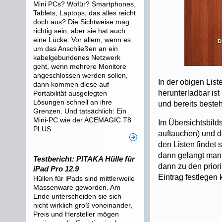
Mini PCs? Wofür? Smartphones,
Tablets, Laptops, das alles reicht
doch aus? Die Sichtweise mag
richtig sein, aber sie hat auch
eine Lücke: Vor allem, wenn es
um das Anschließen an ein
kabelgebundenes Netzwerk
geht, wenn mehrere Monitore
angeschlossen werden sollen,
In der obigen List
dann kommen diese auf
herunterladbar ist
Portabilität ausgelegten
Lösungen schnell an ihre
und bereits besteh
Grenzen. Und tatsächlich: Ein
Mini-PC wie der ACEMAGIC T8
Im Übersichtsbilds
PLUS ...
auftauchen) und 
den Listen findet 
dann gelangt man 
Testbericht: PITAKA Hülle für
dann zu den prior
iPad Pro 12.9
Eintrag festlegen 
Hüllen für iPads sind mittlerweile
Massenware geworden. Am
Ende unterscheiden sie sich
nicht wirklich groß voneinander,
Preis und Hersteller mögen