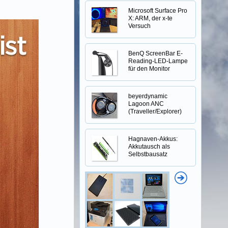
Microsoft Surface Pro
X: ARM, der x-te
Versuch
BenQ ScreenBar E-
Reading-LED-Lampe
für den Monitor
beyerdynamic
Lagoon ANC
(Traveller/Explorer)
Hagnaven-Akkus:
Akkutausch als
Selbstbausatz