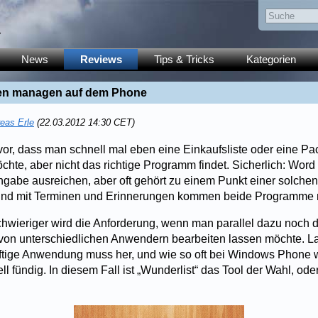
y
News
Reviews
Tips & Tricks
Kategorien
sten managen auf dem Phone
eas Erle
(22.03.2012 14:30 CET)
or, dass man schnell mal eben eine Einkaufsliste oder eine Pac
öchte, aber nicht das richtige Programm findet. Sicherlich: Wo
ngabe ausreichen, aber oft gehört zu einem Punkt einer solchen
 und mit Terminen und Erinnerungen kommen beide Programme ni
hwieriger wird die Anforderung, wenn man parallel dazu noch d
von unterschiedlichen Anwendern bearbeiten lassen möchte. L
ftige Anwendung muss her, und wie so oft bei Windows Phone 
l fündig. In diesem Fall ist „Wunderlist“ das Tool der Wahl, oder