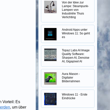
Von der Idee zur
Lampe: Steampunk-
Lampen von
Industriële Thuis
Verlichting
Android Apps unter
Windows 11: So geht
es
Topaz Labs AI Image
Quality Software:
Sharpen AI, Denoise
AI, Gigapixel AI
Aura Mason -
Digitaler
Bilderrahmen
Windows 11 - Erste
Eindrücke
 Vorteil: Es
werden
, um über