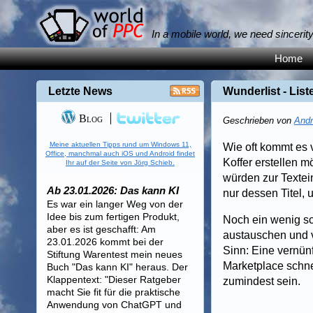
In a mobile world, we need sincerit
Home
Letzte News
Wunderlist - Li
Blog
Geschrieben von
Andr
Meine aktuellen Tipps rund um Windows 11,
Wie oft kommt es v
Office, manchmal auch iOS und Android findet
Koffer erstellen m
Ihr auf der Seite von Jörg Schieb.
würden zur Textei
Ab 23.01.2026: Das kann KI
nur dessen Titel,
Es war ein langer Weg von der
Idee bis zum fertigen Produkt,
Noch ein wenig sc
aber es ist geschafft: Am
austauschen und 
23.01.2026 kommt bei der
Sinn: Eine vernün
Stiftung Warentest mein neues
Marketplace schnel
Buch "Das kann KI" heraus. Der
Klappentext: "Dieser Ratgeber
zumindest sein.
macht Sie fit für die praktische
Anwendung von ChatGPT und