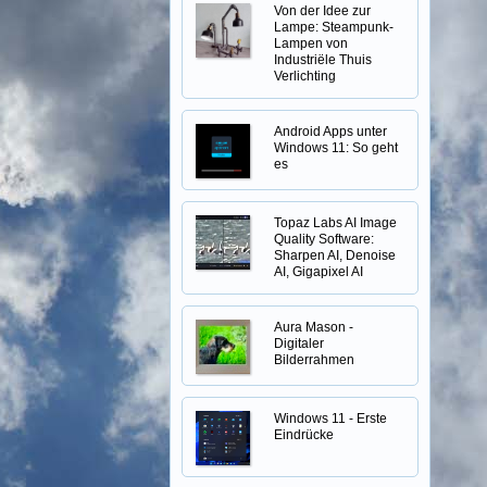
Von der Idee zur
Lampe: Steampunk-
Lampen von
Industriële Thuis
Verlichting
Android Apps unter
Windows 11: So geht
es
Topaz Labs AI Image
Quality Software:
Sharpen AI, Denoise
AI, Gigapixel AI
Aura Mason -
Digitaler
Bilderrahmen
Windows 11 - Erste
Eindrücke