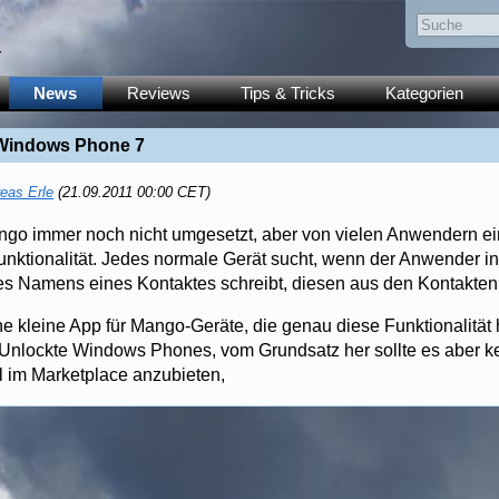
y
News
Reviews
Tips & Tricks
Kategorien
r Windows Phone 7
eas Erle
(21.09.2011 00:00 CET)
ngo immer noch nicht umgesetzt, aber von vielen Anwendern ein
unktionalität. Jedes normale Gerät sucht, wenn der Anwender in
s Namens eines Kontaktes schreibt, diesen aus den Kontakten
ne kleine App für Mango-Geräte, die genau diese Funktionalität h
 Unlockte Windows Phones, vom Grundsatz her sollte es aber k
ll im Marketplace anzubieten,