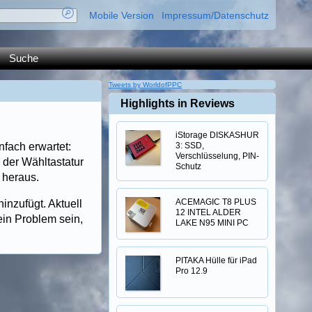
Mobile Version
Impressum/Datenschutz
Suche
Tweets by WorldofPPC
Highlights in Reviews
iStorage DISKASHUR
fach erwartet:
3: SSD,
Verschlüsselung, PIN-
 der Wähltastatur
Schutz
 heraus.
ACEMAGIC T8 PLUS
inzufügt. Aktuell
12 INTEL ALDER
ein Problem sein,
LAKE N95 MINI PC
PITAKA Hülle für iPad
Pro 12.9