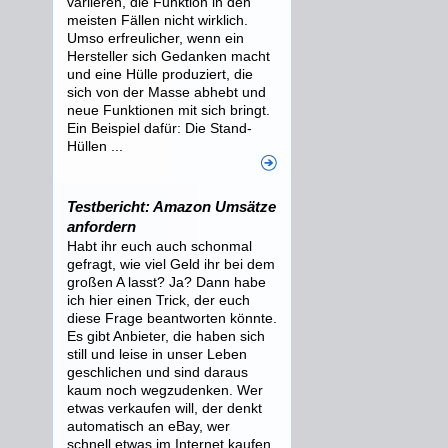
variieren, die Funktion in den
meisten Fällen nicht wirklich.
Umso erfreulicher, wenn ein
Hersteller sich Gedanken macht
und eine Hülle produziert, die
sich von der Masse abhebt und
neue Funktionen mit sich bringt.
Ein Beispiel dafür: Die Stand-
Hüllen ...
Testbericht: Amazon Umsätze
anfordern
Habt ihr euch auch schonmal
gefragt, wie viel Geld ihr bei dem
großen A lasst? Ja? Dann habe
ich hier einen Trick, der euch
diese Frage beantworten könnte.
Es gibt Anbieter, die haben sich
still und leise in unser Leben
geschlichen und sind daraus
kaum noch wegzudenken. Wer
etwas verkaufen will, der denkt
automatisch an eBay, wer
schnell etwas im Internet kaufen