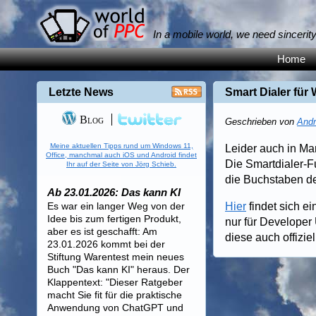
In a mobile world, we need sincerit
Home
Letzte News
Smart Dialer fü
Blog
Geschrieben von
Andr
Meine aktuellen Tipps rund um Windows 11,
Leider auch in Ma
Office, manchmal auch iOS und Android findet
Die Smartdialer-F
Ihr auf der Seite von Jörg Schieb.
die Buchstaben de
Ab 23.01.2026: Das kann KI
Es war ein langer Weg von der
Hier
findet sich ei
Idee bis zum fertigen Produkt,
nur für Developer
aber es ist geschafft: Am
diese auch offizie
23.01.2026 kommt bei der
Stiftung Warentest mein neues
Buch "Das kann KI" heraus. Der
Klappentext: "Dieser Ratgeber
macht Sie fit für die praktische
Anwendung von ChatGPT und