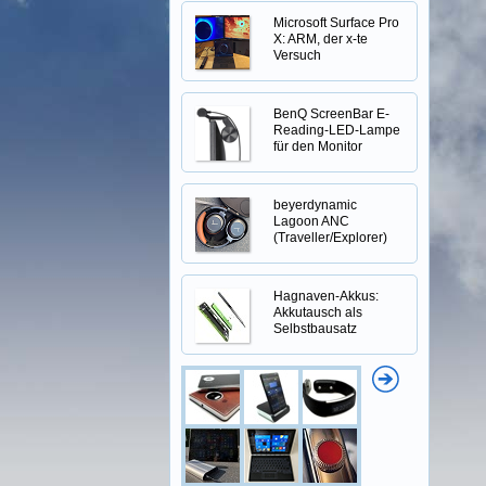
Microsoft Surface Pro
X: ARM, der x-te
Versuch
BenQ ScreenBar E-
Reading-LED-Lampe
für den Monitor
beyerdynamic
Lagoon ANC
(Traveller/Explorer)
Hagnaven-Akkus:
Akkutausch als
Selbstbausatz