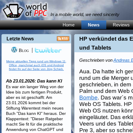
In a mobile world, we need sincerity
Home
News
Reviews
HP verkündet das 
Letzte News
und Tablets
Blog
Geschrieben von
Andreas E
Meine aktuellen Tipps rund um Windows 11,
Office, manchmal auch iOS und Android
findet Ihr auf der Seite von Jörg Schieb.
Aua. Da hatte ich ge
rund um die Merger 
Ab 23.01.2026: Das kann KI
geschrieben, in dem
Es war ein langer Weg von der
Palm und dem Web O
Idee bis zum fertigen Produkt,
Bombe
. Das war´s m
aber es ist geschafft: Am
23.01.2026 kommt bei der
Web OS Tablets. HP 
Stiftung Warentest mein neues
Web OS nutzen könne
Buch "Das kann KI" heraus. Der
eingeläutet. Das erkl
Klappentext: "Dieser Ratgeber
Veers und des Table
macht Sie fit für die praktische
Anwendung von ChatGPT und
Pre 3, aber so schne