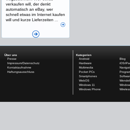
verkaufen will, der denkt
automatisch an eBay, wer
schnell etwas im Internet kaufen
will und kurze Lieferzeiten ...
Über uns
Kategorien
Presse
Android
Blog
Impressum/Datenschutz
Hardware
iOS/iP
Kontaktaufnahme
Multimedia
Navigat
Haftungsausschluss
Pocket PCs
Progra
Smartphones
Softwar
WebOS
Wendel
Windows 11
Window
Windows Phone
Wireles