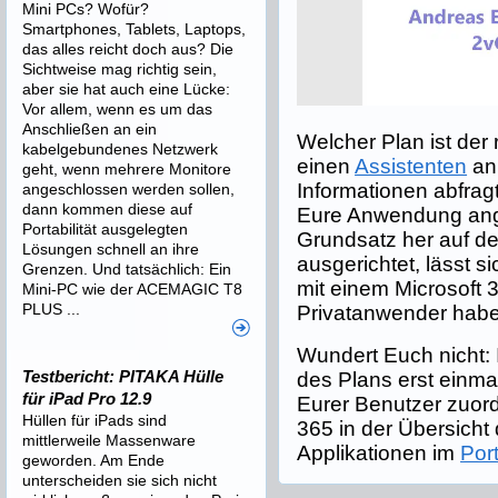
Mini PCs? Wofür?
Smartphones, Tablets, Laptops,
das alles reicht doch aus? Die
Sichtweise mag richtig sein,
aber sie hat auch eine Lücke:
Vor allem, wenn es um das
Anschließen an ein
Welcher Plan ist der r
kabelgebundenes Netzwerk
einen
Assistenten
an
geht, wenn mehrere Monitore
Informationen abfrag
angeschlossen werden sollen,
dann kommen diese auf
Eure Anwendung ang
Portabilität ausgelegten
Grundsatz her auf 
Lösungen schnell an ihre
ausgerichtet, lässt 
Grenzen. Und tatsächlich: Ein
mit einem Microsoft 3
Mini-PC wie der ACEMAGIC T8
PLUS ...
Privatanwender habe
Wundert Euch nicht: 
Testbericht: PITAKA Hülle
des Plans erst einmal
für iPad Pro 12.9
Eurer Benutzer zuor
Hüllen für iPads sind
365 in der Übersicht
mittlerweile Massenware
Applikationen im
Port
geworden. Am Ende
unterscheiden sie sich nicht