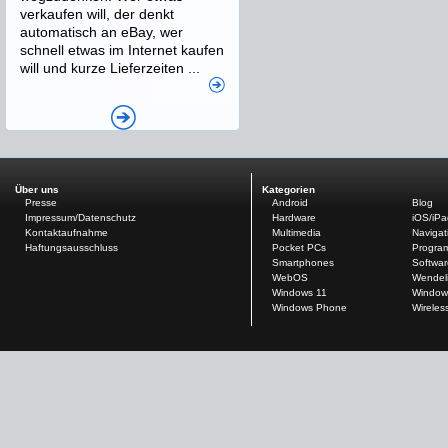
verkaufen will, der denkt
automatisch an eBay, wer
schnell etwas im Internet kaufen
will und kurze Lieferzeiten ...
Über uns
Kategorien
Presse
Android
Blog
Impressum/Datenschutz
Hardware
iOS/iP
Kontaktaufnahme
Multimedia
Navigat
Haftungsausschluss
Pocket PCs
Progra
Smartphones
Softwar
WebOS
Wendel
Windows 11
Window
Windows Phone
Wireles