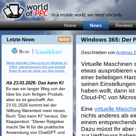
In a mobile world, we need sincerity
Home
News
Reviews
Windows 365: Der P
Letzte News
Blog
Geschrieben von
Andreas E
Virtuelle Maschinen s
Meine aktuellen Tipps rund um Windows 11,
Office, manchmal auch iOS und Android
etwas ausprobieren w
findet Ihr auf der Seite von Jörg Schieb.
einer beliebigen Har
Ab 23.01.2026: Das kann KI
seinen Einstellunge
Es war ein langer Weg von der
haben wollt, dann is
Idee bis zum fertigen Produkt,
Cloud-PC von Microsof
aber es ist geschafft: Am
23.01.2026 kommt bei der
Eine
virtuelle Masch
Stiftung Warentest mein neues
nichts anderes als ein
Buch "Das kann KI" heraus. Der
Klappentext: "Dieser Ratgeber
einem entsprechend
macht Sie fit für die praktische
Dazu müsst Ihr aber
Anwendung von ChatGPT und
zur Verfügung haben.