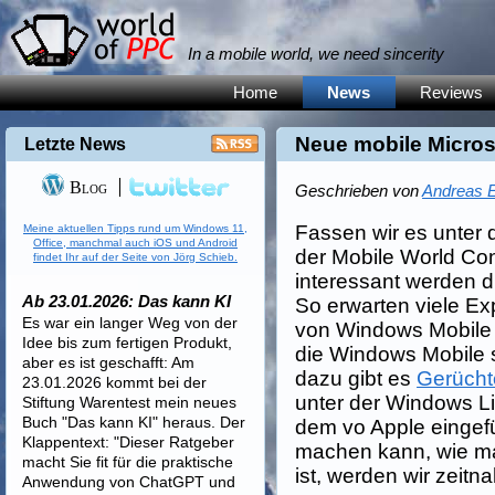
In a mobile world, we need sincerity
Home
News
Reviews
Neue mobile Micros
Letzte News
Blog
Geschrieben von
Andreas E
Fassen wir es unter 
Meine aktuellen Tipps rund um Windows 11,
Office, manchmal auch iOS und Android
der Mobile World Co
findet Ihr auf der Seite von Jörg Schieb.
interessant werden d
Ab 23.01.2026: Das kann KI
So erwarten viele E
Es war ein langer Weg von der
von Windows Mobile 6
Idee bis zum fertigen Produkt,
die Windows Mobile si
aber es ist geschafft: Am
dazu gibt es
Gerücht
23.01.2026 kommt bei der
unter der Windows Li
Stiftung Warentest mein neues
Buch "Das kann KI" heraus. Der
dem vo Apple eingef
Klappentext: "Dieser Ratgeber
machen kann, wie ma
macht Sie fit für die praktische
ist, werden wir zeitna
Anwendung von ChatGPT und