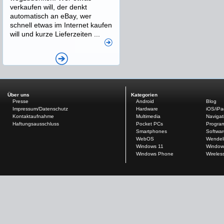
verkaufen will, der denkt
automatisch an eBay, wer
schnell etwas im Internet kaufen
will und kurze Lieferzeiten ...
Über uns
Kategorien
Presse
Android
Blog
Impressum/Datenschutz
Hardware
iOS/iP
Kontaktaufnahme
Multimedia
Navigat
Haftungsausschluss
Pocket PCs
Progra
Smartphones
Softwar
WebOS
Wendel
Windows 11
Window
Windows Phone
Wireles