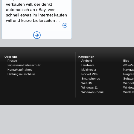
verkaufen will, der denkt
automatisch an eBay, wer
schnell etwas im Internet kaufen
will und kurze Lieferzeiten ...
Über uns
Kategorien
Presse
Android
Blog
Impressum/Datenschutz
Hardware
iOS/iP
Kontaktaufnahme
Multimedia
Navigat
Haftungsausschluss
Pocket PCs
Progra
Smartphones
Softwar
WebOS
Wendel
Windows 11
Window
Windows Phone
Wireles