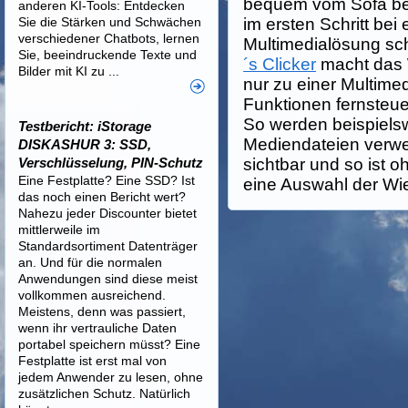
bequem vom Sofa be
anderen KI-Tools: Entdecken
Sie die Stärken und Schwächen
im ersten Schritt bei
verschiedener Chatbots, lernen
Multimedialösung sc
Sie, beeindruckende Texte und
´s Clicker
macht das 
Bilder mit KI zu ...
nur zu einer Multime
Funktionen fernsteue
So werden beispielsw
Testbericht: iStorage
Mediendateien verwe
DISKASHUR 3: SSD,
Verschlüsselung, PIN-Schutz
sichtbar und so ist 
Eine Festplatte? Eine SSD? Ist
eine Auswahl der Wi
das noch einen Bericht wert?
Nahezu jeder Discounter bietet
mittlerweile im
Standardsortiment Datenträger
an. Und für die normalen
Anwendungen sind diese meist
vollkommen ausreichend.
Meistens, denn was passiert,
wenn ihr vertrauliche Daten
portabel speichern müsst? Eine
Festplatte ist erst mal von
jedem Anwender zu lesen, ohne
zusätzlichen Schutz. Natürlich