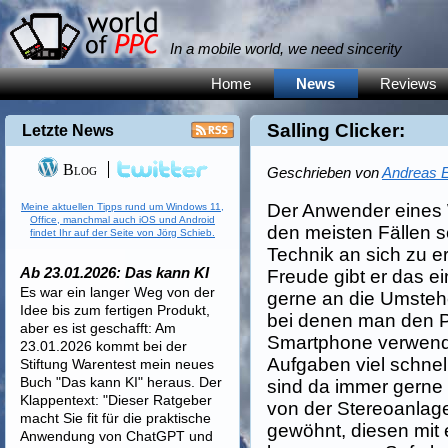
In a mobile world, we need sincerity
Home
News
Reviews
Salling Clicker:
Letzte News
Blog
Geschrieben von
Andreas E
Der Anwender eines 
Meine aktuellen Tipps rund um Windows 11,
Office, manchmal auch iOS und Android
den meisten Fällen s
findet Ihr auf der Seite von Jörg Schieb.
Technik an sich zu e
Ab 23.01.2026: Das kann KI
Freude gibt er das e
Es war ein langer Weg von der
gerne an die Umsteh
Idee bis zum fertigen Produkt,
bei denen man den 
aber es ist geschafft: Am
Smartphone verwende
23.01.2026 kommt bei der
Aufgaben viel schnell
Stiftung Warentest mein neues
Buch "Das kann KI" heraus. Der
sind da immer gerne
Klappentext: "Dieser Ratgeber
von der Stereoanlag
macht Sie fit für die praktische
gewöhnt, diesen mit
Anwendung von ChatGPT und