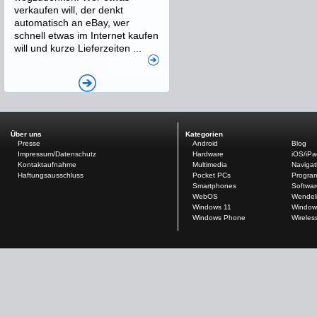
verkaufen will, der denkt
automatisch an eBay, wer
schnell etwas im Internet kaufen
will und kurze Lieferzeiten ...
Über uns
Kategorien
Presse
Android
Blog
Impressum/Datenschutz
Hardware
iOS/iP
Kontaktaufnahme
Multimedia
Navigat
Haftungsausschluss
Pocket PCs
Progra
Smartphones
Softwar
WebOS
Wendel
Windows 11
Window
Windows Phone
Wireles