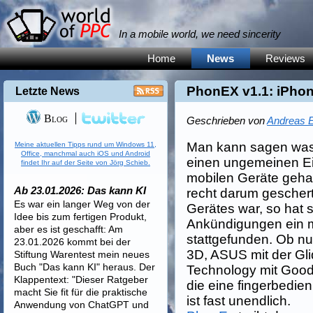
In a mobile world, we need sincerity
Home
News
Reviews
PhonEX v1.1: iPho
Letzte News
Blog
Geschrieben von
Andreas E
Man kann sagen was 
Meine aktuellen Tipps rund um Windows 11,
Office, manchmal auch iOS und Android
einen ungemeinen Ei
findet Ihr auf der Seite von Jörg Schieb.
mobilen Geräte gehab
Ab 23.01.2026: Das kann KI
recht darum geschert
Es war ein langer Weg von der
Gerätes war, so hat 
Idee bis zum fertigen Produkt,
Ankündigungen ein
aber es ist geschafft: Am
stattgefunden. Ob 
23.01.2026 kommt bei der
3D, ASUS mit der Gl
Stiftung Warentest mein neues
Buch "Das kann KI" heraus. Der
Technology mit Good
Klappentext: "Dieser Ratgeber
die eine fingerbedien
macht Sie fit für die praktische
ist fast unendlich.
Anwendung von ChatGPT und