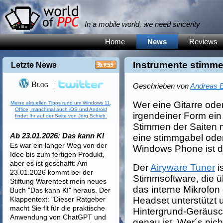
In a mobile world, we need sincerity
Home
News
Reviews
Instrumente stimme
Letzte News
Blog
Geschrieben von
Andreas E
Wer eine Gitarre oder
Meine aktuellen Tipps rund um Windows 11,
Office, manchmal auch iOS und Android
irgendeiner Form ei
findet Ihr auf der Seite von Jörg Schieb.
Stimmen der Saiten 
Ab 23.01.2026: Das kann KI
eine stimmgabel oder
Es war ein langer Weg von der
Windows Phone ist da
Idee bis zum fertigen Produkt,
aber es ist geschafft: Am
Der
Airyware Tuner
i
23.01.2026 kommt bei der
Stimmsoftware, die ü
Stiftung Warentest mein neues
das interne Mikrofon
Buch "Das kann KI" heraus. Der
Klappentext: "Dieser Ratgeber
Headset unterstützt 
macht Sie fit für die praktische
Hintergrund-Geräusc
Anwendung von ChatGPT und
genau ist. Wer´s nich