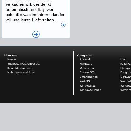
verkaufen will, der denkt
automatisch an eBay, wer
schnell etwas im Internet kaufen
will und kurze Lieferzeiten ...
Über uns
Kategorien
Presse
Android
Blog
Impressum/Datenschutz
Hardware
iOS/iP
Kontaktaufnahme
Multimedia
Navigat
Haftungsausschluss
Pocket PCs
Progra
Smartphones
Softwar
WebOS
Wendel
Windows 11
Window
Windows Phone
Wireles