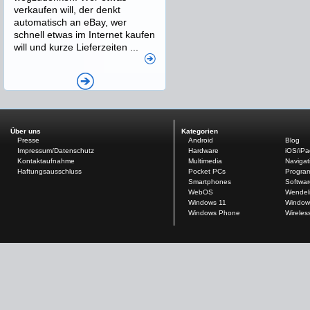
verkaufen will, der denkt
automatisch an eBay, wer
schnell etwas im Internet kaufen
will und kurze Lieferzeiten ...
Über uns
Kategorien
Presse
Android
Blog
Impressum/Datenschutz
Hardware
iOS/iP
Kontaktaufnahme
Multimedia
Navigat
Haftungsausschluss
Pocket PCs
Progra
Smartphones
Softwar
WebOS
Wendel
Windows 11
Window
Windows Phone
Wireles