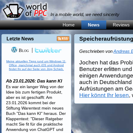
In a mobile world, we need sincerity
Home
News
Reviews
Speicheraufrüstun
Letzte News
Blog
Geschrieben von
Andreas E
Jochen hat das Prob
Meine aktuellen Tipps rund um Windows 11,
Office, manchmal auch iOS und Android
Benutzer erlitten und
findet Ihr auf der Seite von Jörg Schieb.
einigen Anwendungen
Ab 23.01.2026: Das kann KI
auch in Deutschland 
Es war ein langer Weg von der
Aufrüstungen am Geä
Idee bis zum fertigen Produkt,
Hier könnt Ihr lesen
,
aber es ist geschafft: Am
23.01.2026 kommt bei der
Stiftung Warentest mein neues
Buch "Das kann KI" heraus. Der
Klappentext: "Dieser Ratgeber
macht Sie fit für die praktische
Anwendung von ChatGPT und