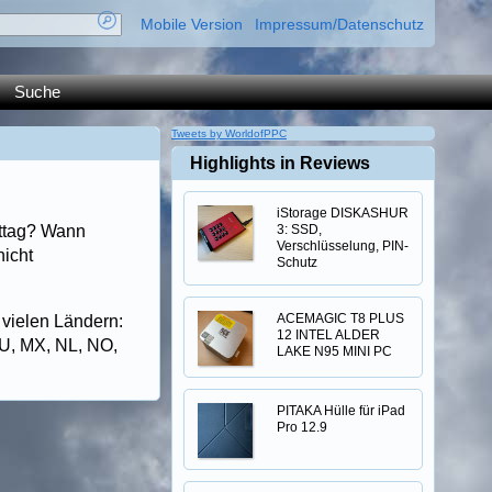
Mobile Version
Impressum/Datenschutz
Suche
Tweets by WorldofPPC
Highlights in Reviews
iStorage DISKASHUR
ettag? Wann
3: SSD,
Verschlüsselung, PIN-
nicht
Schutz
ACEMAGIC T8 PLUS
 vielen Ländern:
12 INTEL ALDER
LU, MX, NL, NO,
LAKE N95 MINI PC
PITAKA Hülle für iPad
Pro 12.9