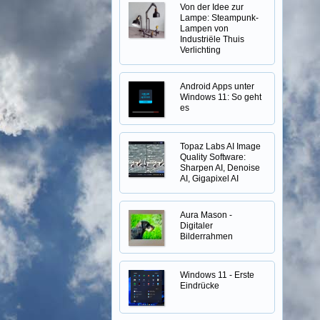
Von der Idee zur
Lampe: Steampunk-
Lampen von
Industriële Thuis
Verlichting
Android Apps unter
Windows 11: So geht
es
Topaz Labs AI Image
Quality Software:
Sharpen AI, Denoise
AI, Gigapixel AI
Aura Mason -
Digitaler
Bilderrahmen
Windows 11 - Erste
Eindrücke