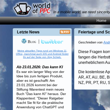
In a mobile world, we need sincerit
Home
Letzte News
Feiertage und S
Blog
Geschrieben von
Andr
Meine aktuellen Tipps rund um Windows 11,
Diese Fragen kom
Office, manchmal auch iOS und Android findet
fangen die Herbst
Ihr auf der Seite von Jörg Schieb.
unerheblichem Au
Ab 23.01.2026: Das kann KI
Es war ein langer Weg von der
Die kostenlose Ap
Idee bis zum fertigen Produkt,
AR, AT, AU, BE, B
aber es ist geschafft: Am
NZ, PR, PT, RU, 
23.01.2026 kommt bei der
Stiftung Warentest mein neues
Buch "Das kann KI" heraus. Der
Klappentext: "Dieser Ratgeber
macht Sie fit für die praktische
Anwendung von ChatGPT und