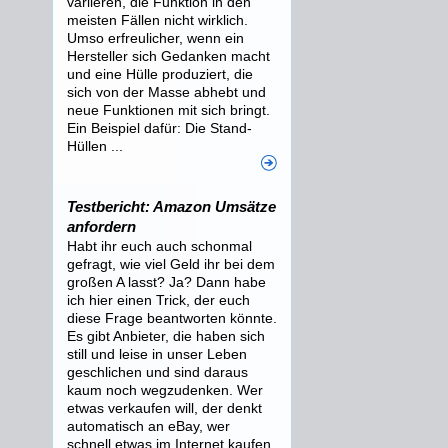
variieren, die Funktion in den
meisten Fällen nicht wirklich.
Umso erfreulicher, wenn ein
Hersteller sich Gedanken macht
und eine Hülle produziert, die
sich von der Masse abhebt und
neue Funktionen mit sich bringt.
Ein Beispiel dafür: Die Stand-
Hüllen ...
Testbericht: Amazon Umsätze
anfordern
Habt ihr euch auch schonmal
gefragt, wie viel Geld ihr bei dem
großen A lasst? Ja? Dann habe
ich hier einen Trick, der euch
diese Frage beantworten könnte.
Es gibt Anbieter, die haben sich
still und leise in unser Leben
geschlichen und sind daraus
kaum noch wegzudenken. Wer
etwas verkaufen will, der denkt
automatisch an eBay, wer
schnell etwas im Internet kaufen