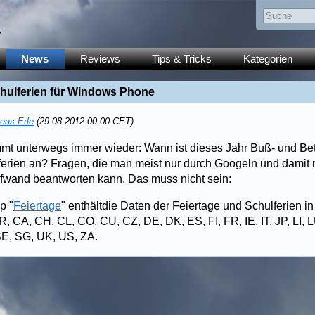
y
News
Reviews
Tips & Tricks
Kategorien
chulferien für Windows Phone
eas Erle
(29.08.2012 00:00 CET)
mt unterwegs immer wieder: Wann ist dieses Jahr Buß- und B
ferien an? Fragen, die man meist nur durch Googeln und damit 
fwand beantworten kann. Das muss nicht sein:
p "
Feiertage
" enthältdie Daten der Feiertage und Schulferien in
R, CA, CH, CL, CO, CU, CZ, DE, DK, ES, FI, FR, IE, IT, JP, LI, 
SE, SG, UK, US, ZA.