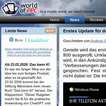
In a mobile world, we need sincerity
Home
News
Reviews
Erstes Update für 
Letzte News
Blog
Geschrieben von
Andreas E
Gerade wird das ers
Meine aktuellen Tipps rund um Windows 11,
Office, manchmal auch iOS und Android
800 ausgerollt. Unkla
findet Ihr auf der Seite von Jörg Schieb.
wird, in den Ankündi
Ab 23.01.2026: Das kann KI
"Verbesserungen de
Es war ein langer Weg von der
gesprochen. Fest ste
Idee bis zum fertigen Produkt,
nicht dabei ist: Die In
aber es ist geschafft: Am
23.01.2026 kommt bei der
Stiftung Warentest mein neues
Buch "Das kann KI" heraus. Der
Klappentext: "Dieser Ratgeber
macht Sie fit für die praktische
Anwendung von ChatGPT und