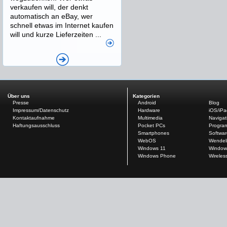
verkaufen will, der denkt
automatisch an eBay, wer
schnell etwas im Internet kaufen
will und kurze Lieferzeiten ...
Über uns
Kategorien
Presse
Android
Blog
Impressum/Datenschutz
Hardware
iOS/iP
Kontaktaufnahme
Multimedia
Navigat
Haftungsausschluss
Pocket PCs
Progra
Smartphones
Softwar
WebOS
Wendel
Windows 11
Window
Windows Phone
Wireles