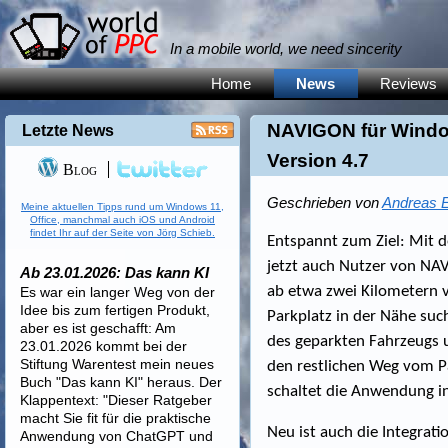
In a mobile world, we need sincerity
Home
News
Reviews
NAVIGON für Windo
Letzte News
Version 4.7
Blog
Geschrieben von
Andreas E
Meine aktuellen Tipps rund um Windows 11,
Office, manchmal auch iOS und Android
findet Ihr auf der Seite von Jörg Schieb.
Entspannt zum Ziel: Mit 
jetzt auch Nutzer von NA
Ab 23.01.2026: Das kann KI
ab etwa zwei Kilometern 
Es war ein langer Weg von der
Idee bis zum fertigen Produkt,
Parkplatz in der Nähe suc
aber es ist geschafft: Am
des geparkten Fahrzeugs u
23.01.2026 kommt bei der
Stiftung Warentest mein neues
den restlichen Weg vom Pa
Buch "Das kann KI" heraus. Der
schaltet die Anwendung 
Klappentext: "Dieser Ratgeber
macht Sie fit für die praktische
Neu ist auch die Integrati
Anwendung von ChatGPT und