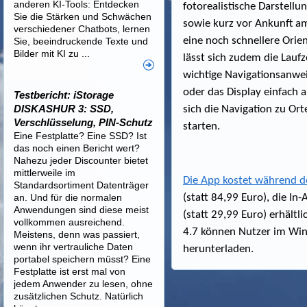
anderen KI-Tools: Entdecken
fotorealistische Darstellu
Sie die Stärken und Schwächen
sowie kurz vor Ankunft am
verschiedener Chatbots, lernen
eine noch schnellere Orie
Sie, beeindruckende Texte und
Bilder mit KI zu ...
lässt sich zudem die Laufz
wichtige Navigationsanwei
oder das Display einfach 
Testbericht: iStorage
DISKASHUR 3: SSD,
sich die Navigation zu Ort
Verschlüsselung, PIN-Schutz
starten.
Eine Festplatte? Eine SSD? Ist
das noch einen Bericht wert?
Nahezu jeder Discounter bietet
mittlerweile im
Die App kostet während d
Standardsortiment Datenträger
an. Und für die normalen
(statt 84,99 Euro), die In
Anwendungen sind diese meist
(statt 29,99 Euro) erhältl
vollkommen ausreichend.
4.7 können Nutzer im Wi
Meistens, denn was passiert,
wenn ihr vertrauliche Daten
herunterladen.
portabel speichern müsst? Eine
Festplatte ist erst mal von
jedem Anwender zu lesen, ohne
zusätzlichen Schutz. Natürlich