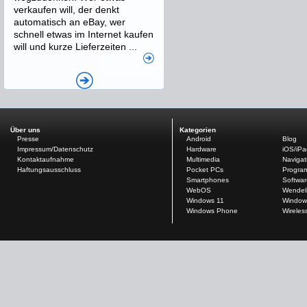
verkaufen will, der denkt
automatisch an eBay, wer
schnell etwas im Internet kaufen
will und kurze Lieferzeiten ...
Über uns
Kategorien
Presse
Android
Blog
Impressum/Datenschutz
Hardware
iOS/iP
Kontaktaufnahme
Multimedia
Navigat
Haftungsausschluss
Pocket PCs
Progra
Smartphones
Softwar
WebOS
Wendel
Windows 11
Window
Windows Phone
Wireles