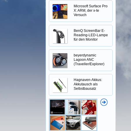
Microsoft Surface Pro
X: ARM, der x-te
Versuch
BenQ ScreenBar E-
Reading-LED-Lampe
für den Monitor
beyerdynamic
Lagoon ANC
(Traveller/Explorer)
Hagnaven-Akkus:
Akkutausch als
Selbstbausatz