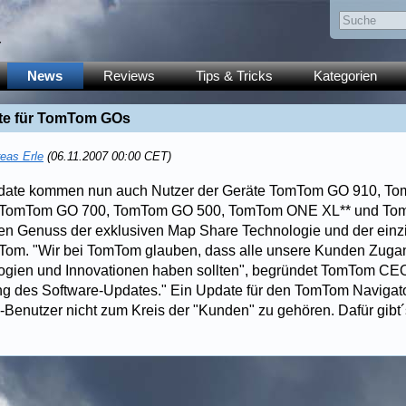
y
News
Reviews
Tips & Tricks
Kategorien
te für TomTom GOs
eas Erle
(06.11.2007 00:00 CET)
pdate kommen nun auch Nutzer der Geräte TomTom GO 910, T
TomTom GO 700, TomTom GO 500, TomTom ONE XL** und To
n Genuss der exklusiven Map Share Technologie und der einzig
Tom. "Wir bei TomTom glauben, dass alle unsere Kunden Zuga
ogien und Innovationen haben sollten", begründet TomTom CE
ung des Software-Updates." Ein Update für den TomTom Navigator.
Benutzer nicht zum Kreis der "Kunden" zu gehören. Dafür gibt