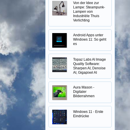
Von der Idee zur
Lampe: Steampunk-
Lampen von
Industriële Thuis
Verlichting
Android Apps unter
Windows 11: So geht
es
Topaz Labs AI Image
Quality Software:
Sharpen AI, Denoise
AI, Gigapixel AI
Aura Mason -
Digitaler
Bilderrahmen
Windows 11 - Erste
Eindrücke