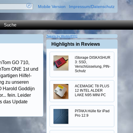
Mobile Version
Impressum/Datenschutz
Suche
Tweets by WorldofPPC
Highlights in Reviews
iStorage DISKASHUR
omTom GO 710,
3: SSD,
Verschlüsselung, PIN-
mTom ONE 1st und
Schutz
artigen Hilfe!-
ng zu unseren
ACEMAGIC T8 PLUS
O Harold Goddijn
12 INTEL ALDER
.. fein. Leider
LAKE N95 MINI PC
´s das Update
PITAKA Hülle für iPad
Pro 12.9