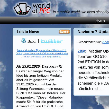
In a mobile world, we need sincerit
Home
Letzte News
Navicore 7-Upda
Blog
Geschrieben von
Andr
Meine aktuellen Tipps rund um Windows 11,
Zitat
: "Mit dem U
Office, manchmal auch iOS und Android findet
TomTom GO 510, 
Ihr auf der Seite von Jörg Schieb.
2nd EDITION in de
Ab 23.01.2026: Das kann KI
Features von Tom
Es war ein langer Weg von der
neuesten Technol
Idee bis zum fertigen Produkt,
die Veröffentlich
aber es ist geschafft: Am
scheinen die PDA-
23.01.2026 kommt bei der
Stiftung Warentest mein neues
nämlich nicht....
Buch "Das kann KI" heraus. Der
Klappentext: "Dieser Ratgeber
macht Sie fit für die praktische
Anwendung von ChatGPT und