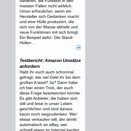
variieren, die Funktion in den
meisten Fällen nicht wirklich.
Umso erfreulicher, wenn ein
Hersteller sich Gedanken macht
und eine Hülle produziert, die
sich von der Masse abhebt und
neue Funktionen mit sich bringt.
Ein Beispiel dafür: Die Stand-
Hüllen ...
Testbericht: Amazon Umsätze
anfordern
Habt ihr euch auch schonmal
gefragt, wie viel Geld ihr bei dem
großen A lasst? Ja? Dann habe
ich hier einen Trick, der euch
diese Frage beantworten könnte.
Es gibt Anbieter, die haben sich
still und leise in unser Leben
geschlichen und sind daraus
kaum noch wegzudenken. Wer
etwas verkaufen will, der denkt
automatisch an eBay, wer
schnell etwas im Internet kaufen