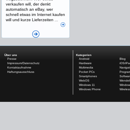
verkaufen will, der denkt
automatisch an eBay, wer
schnell etwas im Internet kaufen
will und kurze Lieferzeiten ...
Über uns
Kategorien
Presse
Android
Blog
Impressum/Datenschutz
Hardware
iOS/iP
Kontaktaufnahme
Multimedia
Navigat
Haftungsausschluss
Pocket PCs
Progra
Smartphones
Softwar
WebOS
Wendel
Windows 11
Window
Windows Phone
Wireles