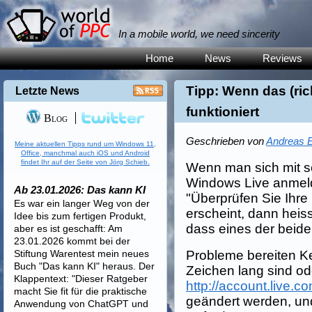
In a mobile world, we need sincerity
Home
News
Reviews
Tipp: Wenn das (ric
Letzte News
funktioniert
Blog
Geschrieben von
Andreas E
Meine aktuellen Tipps rund um Windows 11,
Office, manchmal auch iOS und Android
findet Ihr auf der Seite von Jörg Schieb.
Wenn man sich mit 
Windows Live anmel
Ab 23.01.2026: Das kann KI
"Überprüfen Sie Ihr
Es war ein langer Weg von der
erscheint, dann heis
Idee bis zum fertigen Produkt,
dass eines der beid
aber es ist geschafft: Am
23.01.2026 kommt bei der
Stiftung Warentest mein neues
Probleme bereiten Ke
Buch "Das kann KI" heraus. Der
Zeichen lang sind od
Klappentext: "Dieser Ratgeber
http://account.live.c
macht Sie fit für die praktische
geändert werden, und
Anwendung von ChatGPT und