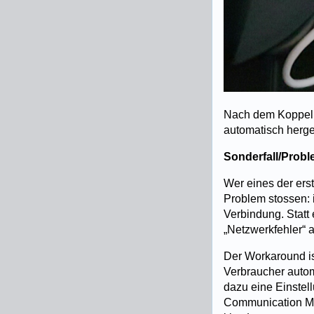
Nach dem Koppeln
automatisch herge
Sonderfall/Probl
Wer eines der erst
Problem stossen: 
Verbindung. Stat
„Netzwerkfehler“ a
Der Workaround is
Verbraucher autom
dazu eine Einstel
Communication Mai