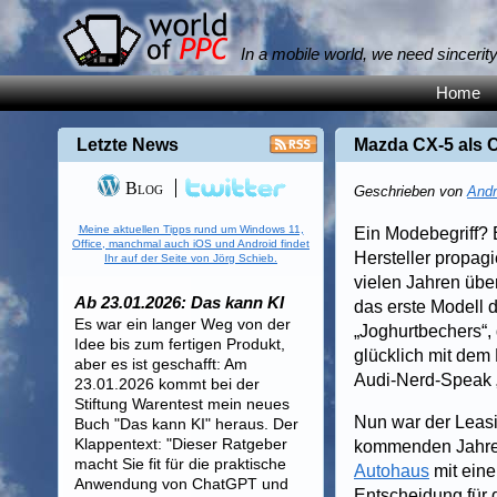
In a mobile world, we need sincerit
Home
Letzte News
Mazda CX-5 als 
Blog
Geschrieben von
Andr
Meine aktuellen Tipps rund um Windows 11,
Ein Modebegriff? 
Office, manchmal auch iOS und Android findet
Hersteller propagi
Ihr auf der Seite von Jörg Schieb.
vielen Jahren übe
Ab 23.01.2026: Das kann KI
das erste Modell 
Es war ein langer Weg von der
„Joghurtbechers“, 
Idee bis zum fertigen Produkt,
glücklich mit dem 
aber es ist geschafft: Am
Audi-Nerd-Speak „
23.01.2026 kommt bei der
Stiftung Warentest mein neues
Nun war der Leas
Buch "Das kann KI" heraus. Der
Klappentext: "Dieser Ratgeber
kommenden Jahres 
macht Sie fit für die praktische
Autohaus
mit eine
Anwendung von ChatGPT und
Entscheidung für