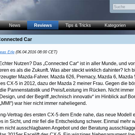
y
News
Reviews
Tips & Tricks
Kategorien
Connected Car
eas Erle
(06.04.2016 08:00 CET)
Echter Nutzen? Das „Connected Car“ ist in aller Munde, und vor
eren es als die Zukunft. Was aber steckt wirklich dahinter? Ich bi
rzeugter Mazda-Fahrer. Mazda 626, Premacy, Mazda 6, Mazda 5
des CX-5 in 2012, dazu der Mazda 2 meiner Frau. Gegen die bös
die Pannenstatistik und Preis/Leistung im Rücken. Nicht immer 
Design, und der Begriff „technisch innovativ“ im Hinblick auf Bo
MMI“) war hier nicht immer naheliegend.
ing-Vertrag des ersten CX-5 dem Ende nahe, das neue Modell e
in Sicht, und mir fiel die Entscheidung schwer. Einmal mehr 
m nicht ausschlagbaren Angebot und der Beratung ausschlagge
 das 2015er Facelift des CX-5. Ein winziges Nebenargument (