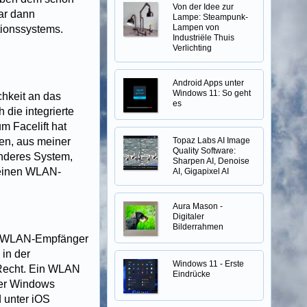
Von der Idee zur
ar dann
Lampe: Steampunk-
Lampen von
tionssystems.
Industriële Thuis
Verlichting
Android Apps unter
Windows 11: So geht
chkeit an das
es
die integrierte
m Facelift hat
en, aus meiner
Topaz Labs AI Image
Quality Software:
 anderes System,
Sharpen AI, Denoise
r einen WLAN-
AI, Gigapixel AI
Aura Mason -
Digitaler
Bilderrahmen
er WLAN-Empfänger
in der
Windows 11 - Erste
 Recht. Ein WLAN
Eindrücke
ter Windows
d unter iOS