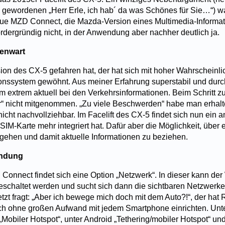
gewordenen „Herr Erle, ich hab´ da was Schönes für Sie…“) w
eue MZD Connect, die Mazda-Version eines Multimedia-Informa
dergründig nicht, in der Anwendung aber nachher deutlich ja.
genwart
ion des CX-5 gefahren hat, der hat sich mit hoher Wahrscheinli
ssystem gewöhnt. Aus meiner Erfahrung superstabil und durch 
m extrem aktuell bei den Verkehrsinformationen. Beim Schritt zu
r“ nicht mitgenommen. „Zu viele Beschwerden“ habe man erhalt
nicht nachvollziehbar. Im Facelift des CX-5 findet sich nun ein
SIM-Karte mehr integriert hat. Dafür aber die Möglichkeit, übe
 gehen und damit aktuelle Informationen zu beziehen.
indung
Connect findet sich eine Option „Netzwerk“. In dieser kann d
schaltet werden und sucht sich dann die sichtbaren Netzwerke 
zt fragt: „Aber ich bewege mich doch mit dem Auto?!“, der hat
uch ohne großen Aufwand mit jedem Smartphone einrichten. Un
Mobiler Hotspot“, unter Android „Tethering/mobiler Hotspot“ un