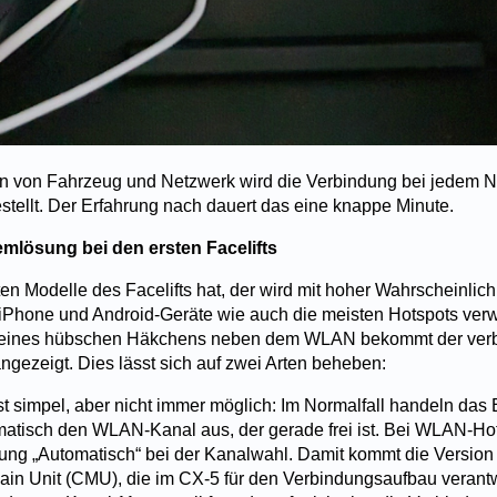
 von Fahrzeug und Netzwerk wird die Verbindung bei jedem N
stellt. Der Erfahrung nach dauert das eine knappe Minute.
emlösung bei den ersten Facelifts
en Modelle des Facelifts hat, der wird mit hoher Wahrscheinlichk
iPhone und Android-Geräte wie auch die meisten Hotspots verw
t eines hübschen Häkchens neben dem WLAN bekommt der verbl
ngezeigt. Dies lässt sich auf zwei Arten beheben:
t simpel, aber nicht immer möglich: Im Normalfall handeln das
atisch den WLAN-Kanal aus, der gerade frei ist. Bei WLAN-Hot
lung „Automatisch“ bei der Kanalwahl. Damit kommt die Version
n Unit (CMU), die im CX-5 für den Verbindungsaufbau verantwor