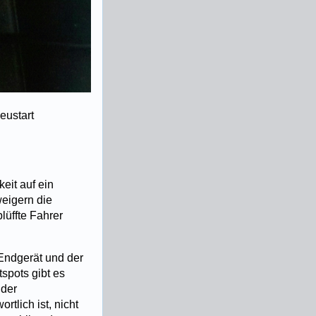
eustart
eit auf ein
eigern die
üffte Fahrer
 Endgerät und der
spots gibt es
 der
tlich ist, nicht