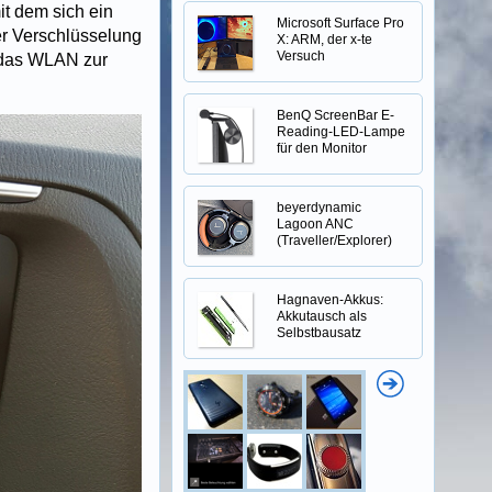
it dem sich ein
Microsoft Surface Pro
er Verschlüsselung
X: ARM, der x-te
Versuch
r das WLAN zur
BenQ ScreenBar E-
Reading-LED-Lampe
für den Monitor
beyerdynamic
Lagoon ANC
(Traveller/Explorer)
Hagnaven-Akkus:
Akkutausch als
Selbstbausatz