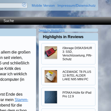
Mobile Version
Impressum/Datenschutz
Suche
Tweets by WorldofPPC
Highlights in Reviews
iStorage DISKASHUR
 allem die großen
3: SSD,
Verschlüsselung, PIN-
n seit vielen,
Schutz
 und schließlich
e Kritik des
ACEMAGIC T8 PLUS
war ich wirklich
12 INTEL ALDER
rdcomputer (in
LAKE N95 MINI PC
PITAKA Hülle für iPad
rst Ende des
Pro 12.9
war mein
Stamm-
bend für die
neben dem schon