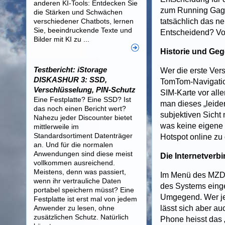
anderen KI-Tools: Entdecken Sie
zum Running Gag 
die Stärken und Schwächen
verschiedener Chatbots, lernen
tatsächlich das n
Sie, beeindruckende Texte und
Entscheidend? Vor
Bilder mit KI zu ...
Historie und Ge
Testbericht: iStorage
Wer die erste Vers
DISKASHUR 3: SSD,
TomTom-Navigation
Verschlüsselung, PIN-Schutz
SIM-Karte vor alle
Eine Festplatte? Eine SSD? Ist
man dieses „leide
das noch einen Bericht wert?
subjektiven Sicht 
Nahezu jeder Discounter bietet
was keine eigene 
mittlerweile im
Standardsortiment Datenträger
Hotspot online zu
an. Und für die normalen
Anwendungen sind diese meist
Die Internetverb
vollkommen ausreichend.
Meistens, denn was passiert,
Im Menü des MZD 
wenn ihr vertrauliche Daten
des Systems einge
portabel speichern müsst? Eine
Umgegend. Wer jet
Festplatte ist erst mal von jedem
Anwender zu lesen, ohne
lässt sich aber a
zusätzlichen Schutz. Natürlich
Phone heisst das „