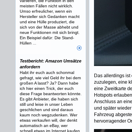
variieren, die Funktion in den
meisten Fällen nicht wirklich.
Umso erfreulicher, wenn ein
Hersteller sich Gedanken macht
und eine Hülle produziert, die
sich von der Masse abhebt und
neue Funktionen mit sich bringt.
Ein Beispiel dafür: Die Stand-
Hüllen ...
Testbericht: Amazon Umsätze
anfordern
Habt ihr euch auch schonmal
Das allerdings ist
gefragt, wie viel Geld ihr bei dem
zuzulegen, eine k
großen A lasst? Ja? Dann habe
ich hier einen Trick, der euch
eine Zweitkarte d
diese Frage beantworten könnte.
Hotspots erlauben
Es gibt Anbieter, die haben sich
Anschluss an eine
still und leise in unser Leben
und später wieder
geschlichen und sind daraus
Fahrzeug abgestell
kaum noch wegzudenken. Wer
etwas verkaufen will, der denkt
hervorragender Or
automatisch an eBay, wer
schnell etwas im Internet kaufen