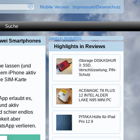
Mobile Version
Impressum/Datenschutz
Suche
Tweets by WorldofPPC
 zwei Smartphones
Highlights in Reviews
iStorage DISKASHUR
ne lassen (und
3: SSD,
Verschlüsselung, PIN-
dem iPhone aktiv
Schutz
ne SIM-Karte
ACEMAGIC T8 PLUS
12 INTEL ALDER
pp erlaubt es,
LAKE N95 MINI PC
und aktiv
d schier endlos
PITAKA Hülle für iPad
hkeit aber
Pro 12.9
tsApp verlieren.