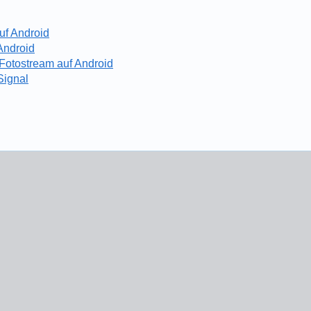
uf Android
 Android
 Fotostream auf Android
Signal