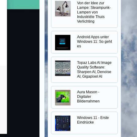
Von der Idee zur
Lampe: Steampunk-
Lampen von
Industriële Thuis
Verlichting
Android Apps unter
Windows 11: So geht
es
Topaz Labs AI Image
Quality Software:
Sharpen AI, Denoise
AI, Gigapixel AI
Aura Mason -
Digitaler
Bilderrahmen
Windows 11 - Erste
Eindrücke