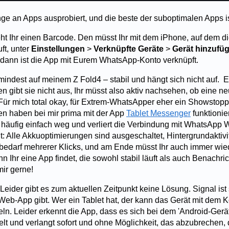
ge an Apps ausprobiert, und die beste der suboptimalen Apps i
eht Ihr einen Barcode. Den müsst Ihr mit dem iPhone, auf dem di
ft, unter
Einstellungen
>
Verknüpfte Geräte
>
Gerät hinzufü
dann ist die App mit Eurem WhatsApp-Konto verknüpft.
mindest auf meinem Z Fold4 – stabil und hängt sich nicht auf. E
 gibt sie nicht aus, Ihr müsst also aktiv nachsehen, ob eine n
ür mich total okay, für Extrem-WhatsApper eher ein Showstopp
n haben bei mir prima mit der App
Tablet Messenger
funktionier
ht häufig einfach weg und verliert die Verbindung mit WhatsApp
: Alle Akkuoptimierungen sind ausgeschaltet, Hintergrundaktivit
t bedarf mehrerer Klicks, und am Ende müsst Ihr auch immer wie
 Ihr eine App findet, die sowohl stabil läuft als auch Benachri
mir gerne!
 Leider gibt es zum aktuellen Zeitpunkt keine Lösung. Signal ist 
 Web-App gibt. Wer ein Tablet hat, der kann das Gerät mit dem 
n. Leider erkennt die App, dass es sich bei dem 'Android-Gerä
t und verlangt sofort und ohne Möglichkeit, das abzubrechen, 