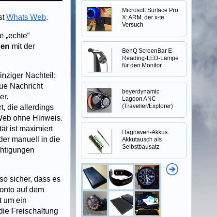
Microsoft Surface Pro
st
Whats Web
.
X: ARM, der x-te
Versuch
e „echte“
gen
mit der
BenQ ScreenBar E-
Reading-LED-Lampe
für den Monitor
inziger Nachteil:
eue Nachricht
beyerdynamic
er.
Lagoon ANC
(Traveller/Explorer)
t, die allerdings
 Web ohne Hinweis.
ät ist maximiert
Hagnaven-Akkus:
der manuell in die
Akkutausch als
Selbstbausatz
chtigungen
so sicher, dass es
Konto auf dem
t um ein
die Freischaltung