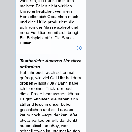
variieren, die Funktion in den
meisten Fällen nicht wirklich.
Umso erfreulicher, wenn ein
Hersteller sich Gedanken macht
und eine Hülle produziert, die
sich von der Masse abhebt und
neue Funktionen mit sich bringt.
Ein Beispiel dafür: Die Stand-
Hüllen ...
Testbericht: Amazon Umsätze
anfordern
Habt ihr euch auch schonmal
gefragt, wie viel Geld ihr bei dem
großen A lasst? Ja? Dann habe
ich hier einen Trick, der euch
diese Frage beantworten könnte.
Es gibt Anbieter, die haben sich
still und leise in unser Leben
geschlichen und sind daraus
kaum noch wegzudenken. Wer
etwas verkaufen will, der denkt
automatisch an eBay, wer
schnell etwas im Internet kaufen