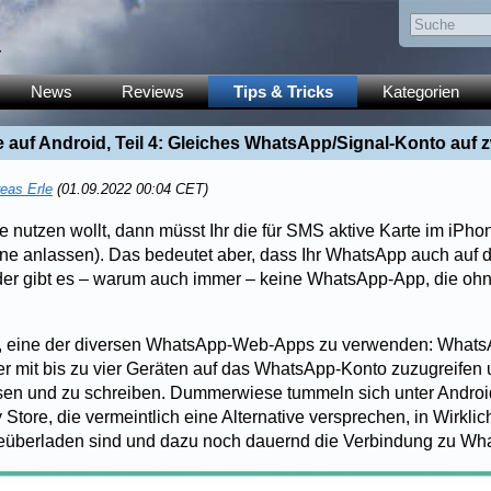
y
News
Reviews
Tips & Tricks
Kategorien
e auf Android, Teil 4: Gleiches WhatsApp/Signal-Konto auf
eas Erle
(01.09.2022 00:04 CET)
 nutzen wollt, dann müsst Ihr die für SMS aktive Karte im iPho
one anlassen). Das bedeutet aber, dass Ihr WhatsApp auch auf 
der gibt es – warum auch immer – keine WhatsApp-App, die oh
r, eine der diversen WhatsApp-Web-Apps zu verwenden: WhatsA
r mit bis zu vier Geräten auf das WhatsApp-Konto zuzugreifen 
sen und zu schreiben. Dummerwiese tummeln sich unter Androi
 Store, die vermeintlich eine Alternative versprechen, in Wirklic
überladen sind und dazu noch dauernd die Verbindung zu Wha