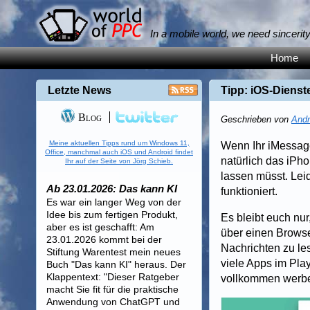
In a mobile world, we need sincerit
Home
Letzte News
Tipp: iOS-Dienst
Blog
Geschrieben von
Andr
Meine aktuellen Tipps rund um Windows 11,
Wenn Ihr iMessage
Office, manchmal auch iOS und Android findet
natürlich das iPh
Ihr auf der Seite von Jörg Schieb.
lassen müsst. Lei
Ab 23.01.2026: Das kann KI
funktioniert.
Es war ein langer Weg von der
Idee bis zum fertigen Produkt,
Es bleibt euch nu
aber es ist geschafft: Am
über einen Browse
23.01.2026 kommt bei der
Nachrichten zu le
Stiftung Warentest mein neues
viele Apps im Play
Buch "Das kann KI" heraus. Der
Klappentext: "Dieser Ratgeber
vollkommen werbe
macht Sie fit für die praktische
Anwendung von ChatGPT und