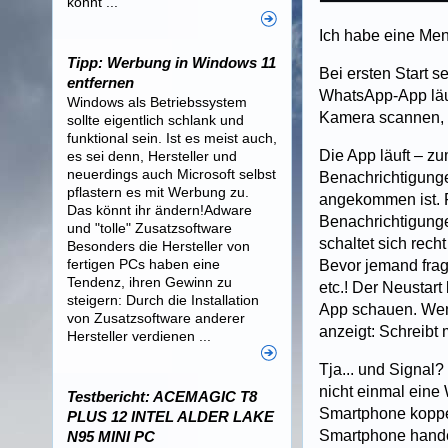
könnt ...
Ich habe eine Men
Tipp: Werbung in Windows 11
Bei ersten Start s
entfernen
WhatsApp-App läu
Windows als Betriebssystem
Kamera scannen, 
sollte eigentlich schlank und
funktional sein. Ist es meist auch,
Die App läuft – zu
es sei denn, Hersteller und
neuerdings auch Microsoft selbst
Benachrichtigungen
pflastern es mit Werbung zu.
angekommen ist. F
Das könnt ihr ändern!Adware
Benachrichtigunge
und "tolle" Zusatzsoftware
schaltet sich rec
Besonders die Hersteller von
fertigen PCs haben eine
Bevor jemand fragt
Tendenz, ihren Gewinn zu
etc.! Der Neustar
steigern: Durch die Installation
App schauen. Wenn
von Zusatzsoftware anderer
anzeigt: Schreibt 
Hersteller verdienen ...
Tja... und Signal?
nicht einmal eine
Testbericht: ACEMAGIC T8
Smartphone koppel
PLUS 12 INTEL ALDER LAKE
Smartphone handel
N95 MINI PC