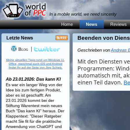
In a mobile world, we need sincerity
Home
News
Reviews
Beenden von Diens
Letzte News
Blog
Geschrieben von
Andreas E
Mit den Diensten ve
Meine aktuellen Tipps rund um Windows 11,
Office, manchmal auch iOS und Android
Programmen: Window
findet Ihr auf der Seite von Jörg Schieb.
automatisch mit, ak
Ab 23.01.2026: Das kann KI
einen Teil davon.
Be
Es war ein langer Weg von der
Idee bis zum fertigen Produkt,
aber es ist geschafft: Am
23.01.2026 kommt bei der
Stiftung Warentest mein neues
Buch "Das kann KI" heraus. Der
Klappentext: "Dieser Ratgeber
macht Sie fit für die praktische
Anwendung von ChatGPT und