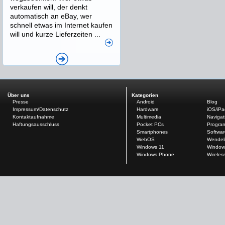
verkaufen will, der denkt
automatisch an eBay, wer
schnell etwas im Internet kaufen
will und kurze Lieferzeiten ...
Über uns
Kategorien
Presse
Android
Blog
Impressum/Datenschutz
Hardware
iOS/iP
Kontaktaufnahme
Multimedia
Navigat
Haftungsausschluss
Pocket PCs
Progra
Smartphones
Softwar
WebOS
Wendel
Windows 11
Window
Windows Phone
Wireles