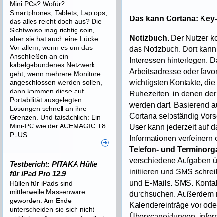
Mini PCs? Wofür?
Smartphones, Tablets, Laptops,
Das kann Cortana: Key-
das alles reicht doch aus? Die
Sichtweise mag richtig sein,
Notizbuch.
Der Nutzer ko
aber sie hat auch eine Lücke:
Vor allem, wenn es um das
das Notizbuch. Dort kann
Anschließen an ein
Interessen hinterlegen. 
kabelgebundenes Netzwerk
Arbeitsadresse oder favo
geht, wenn mehrere Monitore
angeschlossen werden sollen,
wichtigsten Kontakte, di
dann kommen diese auf
Ruhezeiten, in denen der
Portabilität ausgelegten
werden darf. Basierend a
Lösungen schnell an ihre
Cortana selbständig Vorsc
Grenzen. Und tatsächlich: Ein
Mini-PC wie der ACEMAGIC T8
User kann jederzeit auf d
PLUS ...
Informationen verfeinern 
Telefon- und Terminorga
verschiedene Aufgaben ü
Testbericht: PITAKA Hülle
initiieren und SMS schrei
für iPad Pro 12.9
und E-Mails, SMS, Konta
Hüllen für iPads sind
mittlerweile Massenware
durchsuchen. Außerdem m
geworden. Am Ende
Kalendereinträge vor oder
unterscheiden sie sich nicht
Überschneidungen, infor