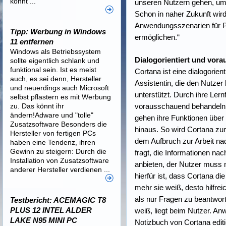
könnt ...
unseren Nutzern gehen, um 
Schon in naher Zukunft wird
Anwendungsszenarien für P
Tipp: Werbung in Windows
ermöglichen.“
11 entfernen
Windows als Betriebssystem
Dialogorientiert und vor
sollte eigentlich schlank und
funktional sein. Ist es meist
Cortana ist eine dialogorien
auch, es sei denn, Hersteller
Assistentin, die den Nutze
und neuerdings auch Microsoft
unterstützt. Durch ihre Ler
selbst pflastern es mit Werbung
zu. Das könnt ihr
vorausschauend behandeln
ändern!Adware und "tolle"
gehen ihre Funktionen über
Zusatzsoftware Besonders die
hinaus. So wird Cortana zum
Hersteller von fertigen PCs
dem Aufbruch zur Arbeit n
haben eine Tendenz, ihren
Gewinn zu steigern: Durch die
fragt, die Informationen na
Installation von Zusatzsoftware
anbieten, der Nutzer muss 
anderer Hersteller verdienen ...
hierfür ist, dass Cortana d
mehr sie weiß, desto hilfre
als nur Fragen zu beantwor
Testbericht: ACEMAGIC T8
PLUS 12 INTEL ALDER
weiß, liegt beim Nutzer. Anw
LAKE N95 MINI PC
Notizbuch von Cortana editi