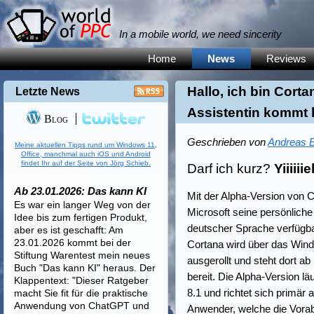
In a mobile world, we need sincerity
Home
News
Reviews
Hallo, ich bin Corta
Letzte News
Assistentin kommt 
Blog
Geschrieben von
Andreas E
Meine aktuellen Tipps rund um Windows 11,
Office, manchmal auch iOS und Android
findet Ihr auf der Seite von Jörg Schieb.
Darf ich kurz?
Yiiiiii
Ab 23.01.2026: Das kann KI
Mit der Alpha-Version von
Es war ein langer Weg von der
Microsoft seine persönliche 
Idee bis zum fertigen Produkt,
deutscher Sprache verfügba
aber es ist geschafft: Am
23.01.2026 kommt bei der
Cortana wird über das
Wind
Stiftung Warentest mein neues
ausgerollt und steht dort 
Buch "Das kann KI" heraus. Der
bereit. Die Alpha-Version 
Klappentext: "Dieser Ratgeber
8.1 und richtet sich primär 
macht Sie fit für die praktische
Anwendung von ChatGPT und
Anwender, welche die Vorab