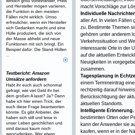
wirklich groß voneinander, Preis
und Hersteller mögen variieren,
macht Vorschläge zur Lö
die Funktion in den meisten
Individuelle Nachrichte
Fällen nicht wirklich. Umso
aller Art. In vielen Fälle
erfreulicher, wenn ein Hersteller
zu. Bestimmte Themen sin
sich Gedanken macht und eine
Hülle produziert, die sich von
gehören unter anderem lo
der Masse abhebt und neue
Verkehrssituation und We
Funktionen mit sich bringt. Ein
interessante Orte in der
Beispiel dafür: Die Stand-Hüllen
...
auf die aktuellen Entwick
Neuigkeiten in vorgegeb
zusammen.
Testbericht: Amazon
Tagesplanung in Echtzei
Umsätze anfordern
einem Termineintrag eine 
Habt ihr euch auch schonmal
rechtzeitig darauf hinwei
gefragt, wie viel Geld ihr bei
dem großen A lasst? Ja? Dann
Berücksichtigung der akt
habe ich hier einen Trick, der
aktuellen Standorts.
euch diese Frage beantworten
Intelligente Erinnerung.
könnte. Es gibt Anbieter, die
bestimmten Orten oder P
haben sich still und leise in
unser Leben geschlichen und
kann der Anwender sie auf
sind daraus kaum noch
kaufen, wenn er in der N
wegzudenken. Wer etwas