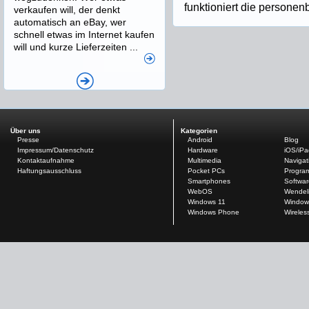
funktioniert die persone
verkaufen will, der denkt
automatisch an eBay, wer
schnell etwas im Internet kaufen
will und kurze Lieferzeiten ...
Über uns
Kategorien
Presse
Android
Blog
Impressum/Datenschutz
Hardware
iOS/iP
Kontaktaufnahme
Multimedia
Navigat
Haftungsausschluss
Pocket PCs
Progra
Smartphones
Softwar
WebOS
Wendel
Windows 11
Window
Windows Phone
Wireles