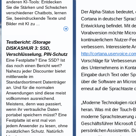
anderen KI-Tools: Entdecken
Sie die Stärken und Schwächen
Der Alpha-Status bedeutet, d
verschiedener Chatbots, lernen
Sie, beeindruckende Texte und
Cortana in deutscher Sprac
Bilder mit KI zu ...
Entwicklung befindet. Mit de
Vorabversion möchte Micros
kontinuierlichem Nutzer-Fe
Testbericht: iStorage
verbessern. Interessierte 
DISKASHUR 3: SSD,
http://cortana.uservoice.co
Verschlüsselung, PIN-Schutz
Eine Festplatte? Eine SSD? Ist
Vorschläge für Verbesserun
das noch einen Bericht wert?
des Unternehmens in Kontakt
Nahezu jeder Discounter bietet
Eingabe durch Text oder Sp
mittlerweile im
über die Software an Micro
Standardsortiment Datenträger
an. Und für die normalen
erneut auf die Sprachtaste
Anwendungen sind diese meist
vollkommen ausreichend.
„Moderne Technologien rü
Meistens, denn was passiert,
wenn ihr vertrauliche Daten
heran. Was mit der Touch-B
portabel speichern müsst? Eine
moderne Sprachsteuerung auf
Festplatte ist erst mal von
Geschäftsführer Microsoft 
jedem Anwender zu lesen, ohne
persönlichen Assistentin.
zusätzlichen Schutz. Natürlich