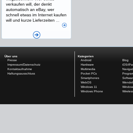
verkaufen will, der denkt
automatisch an eBay, wer
schnell etwas im Internet kaufen
will und kurze Lieferzeiten ...
Über uns
Kategorien
Presse
Android
Blog
Impressum/Datenschutz
Hardware
iOS/iP
Kontaktaufnahme
Multimedia
Navigat
Haftungsausschluss
Pocket PCs
Progra
Smartphones
Softwar
WebOS
Wendel
Windows 11
Window
Windows Phone
Wireles