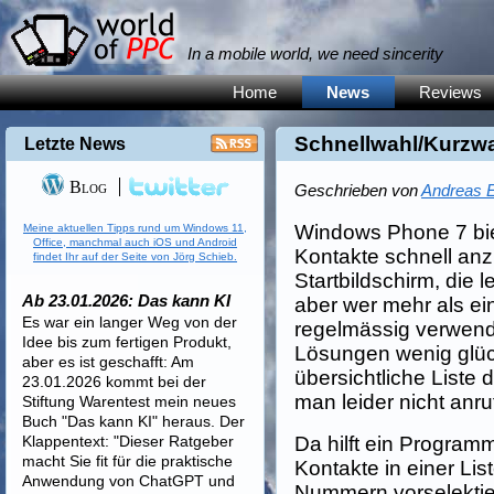
In a mobile world, we need sincerity
Home
News
Reviews
Schnellwahl/Kurzwa
Letzte News
Blog
Geschrieben von
Andreas E
Windows Phone 7 biet
Meine aktuellen Tipps rund um Windows 11,
Office, manchmal auch iOS und Android
Kontakte schnell anz
findet Ihr auf der Seite von Jörg Schieb.
Startbildschirm, die 
Ab 23.01.2026: Das kann KI
aber wer mehr als ei
Es war ein langer Weg von der
regelmässig verwende
Idee bis zum fertigen Produkt,
Lösungen wenig glüc
aber es ist geschafft: Am
übersichtliche Liste 
23.01.2026 kommt bei der
man leider nicht anru
Stiftung Warentest mein neues
Buch "Das kann KI" heraus. Der
Klappentext: "Dieser Ratgeber
Da hilft ein Program
macht Sie fit für die praktische
Kontakte in einer Li
Anwendung von ChatGPT und
Nummern vorselektie