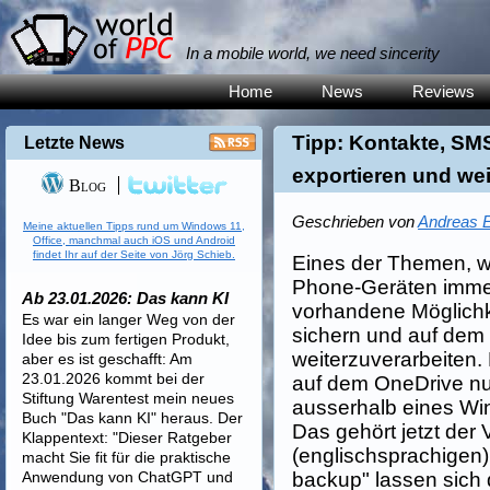
In a mobile world, we need sincerity
Home
News
Reviews
Tipp: Kontakte, S
Letzte News
exportieren und wei
Blog
Geschrieben von
Andreas E
Meine aktuellen Tipps rund um Windows 11,
Office, manchmal auch iOS und Android
findet Ihr auf der Seite von Jörg Schieb.
Eines der Themen, 
Phone-Geräten immer w
Ab 23.01.2026: Das kann KI
vorhandene Möglichk
Es war ein langer Weg von der
sichern und auf dem 
Idee bis zum fertigen Produkt,
weiterzuverarbeiten.
aber es ist geschafft: Am
23.01.2026 kommt bei der
auf dem OneDrive nu
Stiftung Warentest mein neues
ausserhalb eines Wi
Buch "Das kann KI" heraus. Der
Das gehört jetzt der
Klappentext: "Dieser Ratgeber
(englischsprachigen
macht Sie fit für die praktische
Anwendung von ChatGPT und
backup" lassen sich