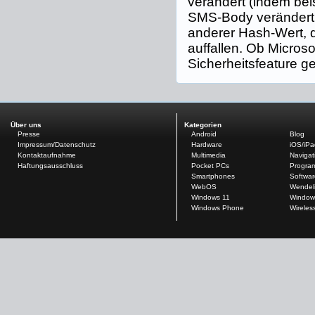
verändert (indem bei
SMS-Body verändert 
anderer Hash-Wert, 
auffallen. Ob Microso
Sicherheitsfeature ged
Über uns
Kategorien
Presse
Android
Blog
Impressum/Datenschutz
Hardware
iOS/iP
Kontaktaufnahme
Multimedia
Navigat
Haftungsausschluss
Pocket PCs
Progra
Smartphones
Softwar
WebOS
Wendel
Windows 11
Window
Windows Phone
Wireles