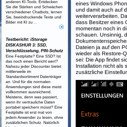
anderen KI-Tools: Entdecken
eines Windows Phone
Sie die Stärken und Schwächen
und damit auch auf d
verschiedener Chatbots, lernen
weiterverarbeiten. D
Sie, beeindruckende Texte und
dass Besitzer eines
Bilder mit KI zu ...
momentan noch in di
schauen. Unsinnig,
Testbericht: iStorage
Dokumentenspeicher 
DISKASHUR 3: SSD,
Dateien ja auf den P
Verschlüsselung, PIN-Schutz
wieder als Restore-
Eine Festplatte? Eine SSD? Ist
sei: Die App findet 
das noch einen Bericht wert?
Installation nicht al
Nahezu jeder Discounter bietet
mittlerweile im
zusätzliche Einstellu
Standardsortiment Datenträger
an. Und für die normalen
Anwendungen sind diese meist
vollkommen ausreichend.
Meistens, denn was passiert,
wenn ihr vertrauliche Daten
portabel speichern müsst? Eine
Festplatte ist erst mal von
jedem Anwender zu lesen, ohne
zusätzlichen Schutz. Natürlich