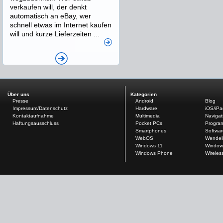
verkaufen will, der denkt
automatisch an eBay, wer
schnell etwas im Internet kaufen
will und kurze Lieferzeiten ...
Über uns
Kategorien
Presse
Android
Blog
Impressum/Datenschutz
Hardware
iOS/iP
Kontaktaufnahme
Multimedia
Navigat
Haftungsausschluss
Pocket PCs
Progra
Smartphones
Softwar
WebOS
Wendel
Windows 11
Window
Windows Phone
Wireles