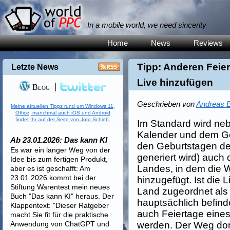
In a mobile world, we need sincerity
Home
News
Reviews
Tipp: Anderen Feie
Letzte News
Live hinzufügen
Blog
Geschrieben von
Andreas E
Meine aktuellen Tipps rund um Windows 11,
Office, manchmal auch iOS und Android
findet Ihr auf der Seite von Jörg Schieb.
Im Standard wird ne
Kalender und dem Ge
Ab 23.01.2026: Das kann KI
den Geburtstagen de
Es war ein langer Weg von der
generiert wird) auch
Idee bis zum fertigen Produkt,
Landes, in dem die Wi
aber es ist geschafft: Am
23.01.2026 kommt bei der
hinzugefügt. Ist die
Stiftung Warentest mein neues
Land zugeordnet als
Buch "Das kann KI" heraus. Der
hauptsächlich befind
Klappentext: "Dieser Ratgeber
auch Feiertage eine
macht Sie fit für die praktische
Anwendung von ChatGPT und
werden. Der Weg dort