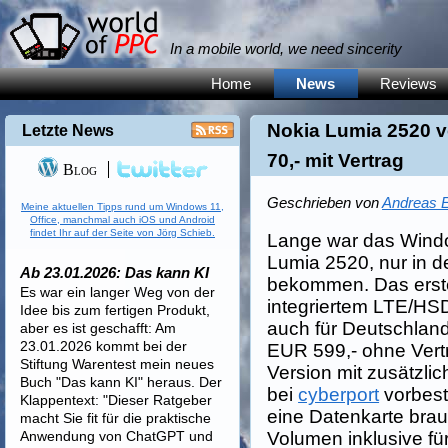
In a mobile world, we need sincerity
Home
News
Reviews
Nokia Lumia 2520 v
Letzte News
70,- mit Vertrag
Blog
Geschrieben von
Andreas E
Meine aktuellen Tipps rund um Windows 11,
Office, manchmal auch iOS und Android
findet Ihr auf der Seite von Jörg Schieb.
Lange war das Windo
Lumia 2520, nur in 
Ab 23.01.2026: Das kann KI
bekommen. Das erst
Es war ein langer Weg von der
integriertem LTE/HSD
Idee bis zum fertigen Produkt,
auch für Deutschlan
aber es ist geschafft: Am
23.01.2026 kommt bei der
EUR 599,- ohne Vert
Stiftung Warentest mein neues
Version mit zusätzli
Buch "Das kann KI" heraus. Der
bei
cyberport
vorbest
Klappentext: "Dieser Ratgeber
eine Datenkarte bra
macht Sie fit für die praktische
Anwendung von ChatGPT und
Volumen inklusive fü