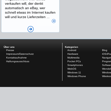
verkaufen will, der denkt
automatisch an eBay, wer
schnell etwas im Internet kaufen
will und kurze Lieferzeiten ...
Über uns
Kategorien
Presse
Android
Blog
Impressum/Datenschutz
Hardware
iOS/iP
Kontaktaufnahme
Multimedia
Navigat
Haftungsausschluss
Pocket PCs
Progra
Smartphones
Softwar
WebOS
Wendel
Windows 11
Window
Windows Phone
Wireles