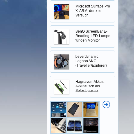
Microsoft Surface Pro
X: ARM, der x-te
Versuch
BenQ ScreenBar E-
Reading-LED-Lampe
für den Monitor
beyerdynamic
Lagoon ANC
(Traveller/Explorer)
Hagnaven-Akkus:
Akkutausch als
Selbstbausatz