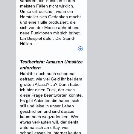
variieren, die Funktion in den
meisten Fällen nicht wirklich.
Umso erfreulicher, wenn ein
Hersteller sich Gedanken macht
und eine Hülle produziert, die
sich von der Masse abhebt und
neue Funktionen mit sich bringt.
Ein Beispiel dafür: Die Stand-
Hüllen ...
Testbericht: Amazon Umsätze
anfordern
Habt ihr euch auch schonmal
gefragt, wie viel Geld ihr bei dem
großen A lasst? Ja? Dann habe
ich hier einen Trick, der euch
diese Frage beantworten könnte.
Es gibt Anbieter, die haben sich
still und leise in unser Leben
geschlichen und sind daraus
kaum noch wegzudenken. Wer
etwas verkaufen will, der denkt
automatisch an eBay, wer
schnell etwas im Internet kaufen