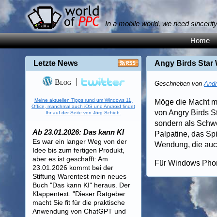
In a mobile world, we need sincerit
Home
Letzte News
Angy Birds Star 
Blog
Geschrieben von
Andr
Meine aktuellen Tipps rund um Windows 11,
Möge die Macht mir
Office, manchmal auch iOS und Android findet
von Angry Birds St
Ihr auf der Seite von Jörg Schieb.
sondern als Schwe
Ab 23.01.2026: Das kann KI
Palpatine, das Sp
Es war ein langer Weg von der
Wendung, die auch
Idee bis zum fertigen Produkt,
aber es ist geschafft: Am
Für Windows Pho
23.01.2026 kommt bei der
Stiftung Warentest mein neues
Buch "Das kann KI" heraus. Der
Klappentext: "Dieser Ratgeber
macht Sie fit für die praktische
Anwendung von ChatGPT und