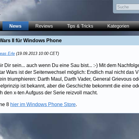
y
News
Reviews
Tips & Tricks
Kategorien
Wars II für Windows Phone
eas Erle
(19.09.2013 10:00 CET)
 Dir sein... auch wenn Du eine Sau bist... :-) Mit dem Nachfolge
ar Wars ist der Seitenwechsel möglich: Endlich mal nicht das V
in triumphieren: Darth Maul, Darth Vader, General Grievous od
ielprinzip ist bekannt, aber die Geschichte bekommt die eine o
 den x-ten Aufguss der Serie reizvoll macht.
ne 8
hier im Windows Phone Store
.