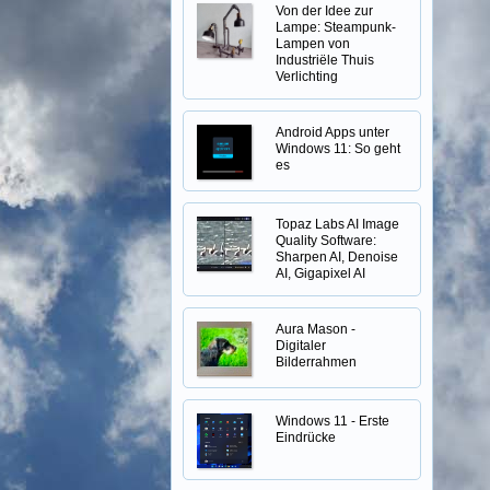
Von der Idee zur
Lampe: Steampunk-
Lampen von
Industriële Thuis
Verlichting
Android Apps unter
Windows 11: So geht
es
Topaz Labs AI Image
Quality Software:
Sharpen AI, Denoise
AI, Gigapixel AI
Aura Mason -
Digitaler
Bilderrahmen
Windows 11 - Erste
Eindrücke