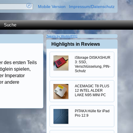
Mobile Version
Impressum/Datenschutz
Suche
Tweets by WorldofPPC
Highlights in Reviews
iStorage DISKASHUR
r des ersten Teils
3: SSD,
Verschlüsselung, PIN-
öglein spielen,
Schutz
er Imperator
der andere
ACEMAGIC T8 PLUS
12 INTEL ALDER
LAKE N95 MINI PC
PITAKA Hülle für iPad
Pro 12.9