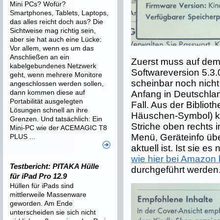
Mini PCs? Wofür?
Smartphones, Tablets, Laptops,
das alles reicht doch aus? Die
Sichtweise mag richtig sein,
aber sie hat auch eine Lücke:
Vor allem, wenn es um das
Anschließen an ein
Zuerst muss auf dem 
kabelgebundenes Netzwerk
Softwareversion 5.3.
geht, wenn mehrere Monitore
scheinbar noch nicht
angeschlossen werden sollen,
dann kommen diese auf
Anfang in Deutschlan
Portabilität ausgelegten
Fall. Aus der Bibliot
Lösungen schnell an ihre
Häuschen-Symbol) ka
Grenzen. Und tatsächlich: Ein
Striche oben rechts i
Mini-PC wie der ACEMAGIC T8
Menü, Geräteinfo übe
PLUS ...
aktuell ist. Ist sie e
wie hier bei Amazon
Testbericht: PITAKA Hülle
durchgeführt werden
für iPad Pro 12.9
Hüllen für iPads sind
mittlerweile Massenware
geworden. Am Ende
unterscheiden sie sich nicht