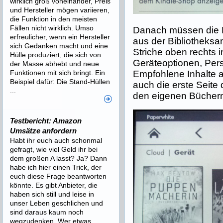
wirklich groß voneinander, Preis
und Hersteller mögen variieren,
die Funktion in den meisten
Fällen nicht wirklich. Umso
Danach müssen die 
erfreulicher, wenn ein Hersteller
aus der Bibliotheksan
sich Gedanken macht und eine
Striche oben rechts i
Hülle produziert, die sich von
Geräteoptionen, Pers
der Masse abhebt und neue
Funktionen mit sich bringt. Ein
Empfohlene Inhalte a
Beispiel dafür: Die Stand-Hüllen
auch die erste Seite
...
den eigenen Büchern
Testbericht: Amazon
Umsätze anfordern
Habt ihr euch auch schonmal
gefragt, wie viel Geld ihr bei
dem großen A lasst? Ja? Dann
habe ich hier einen Trick, der
euch diese Frage beantworten
könnte. Es gibt Anbieter, die
haben sich still und leise in
unser Leben geschlichen und
sind daraus kaum noch
wegzudenken. Wer etwas