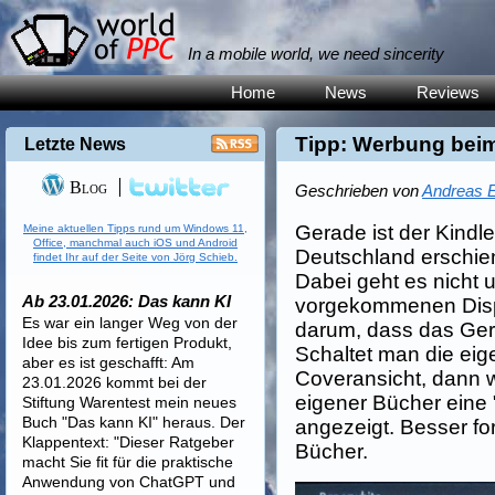
In a mobile world, we need sincerity
Home
News
Reviews
Tipp: Werbung beim
Letzte News
Blog
Geschrieben von
Andreas E
Gerade ist der Kindle
Meine aktuellen Tipps rund um Windows 11,
Office, manchmal auch iOS und Android
Deutschland erschien
findet Ihr auf der Seite von Jörg Schieb.
Dabei geht es nicht 
Ab 23.01.2026: Das kann KI
vorgekommenen Disp
Es war ein langer Weg von der
darum, dass das Gerä
Idee bis zum fertigen Produkt,
Schaltet man die eige
aber es ist geschafft: Am
Coveransicht, dann wi
23.01.2026 kommt bei der
eigener Bücher eine 
Stiftung Warentest mein neues
Buch "Das kann KI" heraus. Der
angezeigt. Besser fo
Klappentext: "Dieser Ratgeber
Bücher.
macht Sie fit für die praktische
Anwendung von ChatGPT und