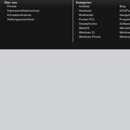
Über uns
Kategorien
Presse
Android
Blog
Impressum/Datenschutz
Hardware
iOS/iP
Kontaktaufnahme
Multimedia
Navigat
Haftungsausschluss
Pocket PCs
Progra
Smartphones
Softwar
WebOS
Wendel
Windows 11
Window
Windows Phone
Wireles