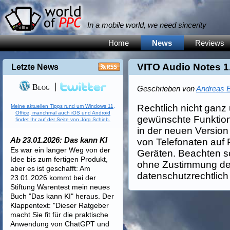
In a mobile world, we need sincerity
Home
News
Reviews
VITO Audio Notes 1
Letzte News
Blog
Geschrieben von
Andreas E
Rechtlich nicht ganz u
Meine aktuellen Tipps rund um Windows 11,
Office, manchmal auch iOS und Android
gewünschte Funktiona
findet Ihr auf der Seite von Jörg Schieb.
in der neuen Version
Ab 23.01.2026: Das kann KI
von Telefonaten auf
Es war ein langer Weg von der
Geräten. Beachten sol
Idee bis zum fertigen Produkt,
ohne Zustimmung de
aber es ist geschafft: Am
datenschutzrechtlich k
23.01.2026 kommt bei der
Stiftung Warentest mein neues
Buch "Das kann KI" heraus. Der
Klappentext: "Dieser Ratgeber
macht Sie fit für die praktische
Anwendung von ChatGPT und