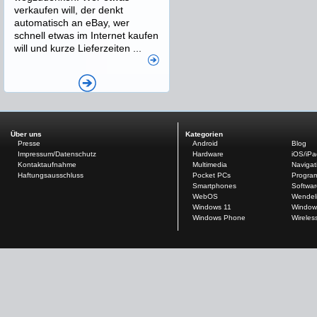
verkaufen will, der denkt
automatisch an eBay, wer
schnell etwas im Internet kaufen
will und kurze Lieferzeiten ...
Über uns
Kategorien
Presse
Android
Blog
Impressum/Datenschutz
Hardware
iOS/iP
Kontaktaufnahme
Multimedia
Navigat
Haftungsausschluss
Pocket PCs
Progra
Smartphones
Softwar
WebOS
Wendel
Windows 11
Window
Windows Phone
Wireles