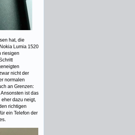
sen hat, die
m Nokia Lumia 1520
 riesigen
Schritt
geneigten
zwar nicht der
der normalen
auch an Grenzen:
 Ansonsten ist das
 eher dazu neigt,
den richtigen
ür ein Telefon der
es.