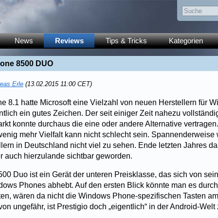
y
News
Reviews
Tips & Tricks
Kategorien
Phone 8500 DUO
eas Erle
(13.02.2015 11:00 CET)
 8.1 hatte Microsoft eine Vielzahl von neuen Herstellern für
tlich ein gutes Zeichen. Der seit einiger Zeit nahezu vollständi
rkt konnte durchaus die eine oder andere Alternative vertragen
wenig mehr Vielfalt kann nicht schlecht sein. Spannenderweise 
ern in Deutschland nicht viel zu sehen. Ende letzten Jahres da
er auch hierzulande sichtbar geworden.
00 Duo ist ein Gerät der unteren Preisklasse, das sich von se
ows Phones abhebt. Auf den ersten Blick könnte man es durcha
ten, wären da nicht die Windows Phone-spezifischen Tasten am
on ungefähr, ist Prestigio doch „eigentlich“ in der Android-Wel