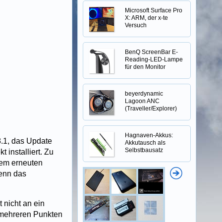
Microsoft Surface Pro
X: ARM, der x-te
Versuch
BenQ ScreenBar E-
Reading-LED-Lampe
für den Monitor
beyerdynamic
Lagoon ANC
(Traveller/Explorer)
Hagnaven-Akkus:
.1, das Update
Akkutausch als
Selbstbausatz
 installiert. Zu
inem erneuten
wenn das
 nicht an ein
t mehreren Punkten