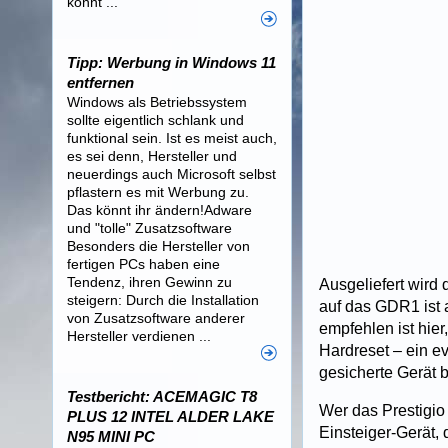
könnt ...
Tipp: Werbung in Windows 11
entfernen
Windows als Betriebssystem
sollte eigentlich schlank und
funktional sein. Ist es meist auch,
es sei denn, Hersteller und
neuerdings auch Microsoft selbst
pflastern es mit Werbung zu.
Das könnt ihr ändern!Adware
und "tolle" Zusatzsoftware
Besonders die Hersteller von
fertigen PCs haben eine
Tendenz, ihren Gewinn zu
Ausgeliefert wird
steigern: Durch die Installation
auf das GDR1 ist a
von Zusatzsoftware anderer
empfehlen ist hier
Hersteller verdienen ...
Hardreset – ein e
gesicherte Gerät b
Testbericht: ACEMAGIC T8
Wer das Prestigio
PLUS 12 INTEL ALDER LAKE
Einsteiger-Gerät,
N95 MINI PC