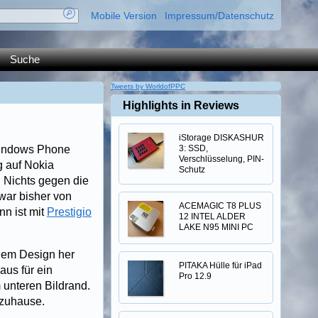
Mobile Version
Impressum/Datenschutz
Suche
Tweets by WorldofPPC
Highlights in Reviews
iStorage DISKASHUR
 Windows Phone
3: SSD,
Verschlüsselung, PIN-
g auf Nokia
Schutz
. Nichts gegen die
war bisher von
ACEMAGIC T8 PLUS
nn ist mit
Prestigio
12 INTEL ALDER
LAKE N95 MINI PC
inem Design her
PITAKA Hülle für iPad
us für ein
Pro 12.9
 unteren Bildrand.
t zuhause.