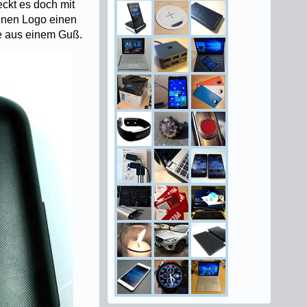
ckt es doch mit
enen Logo einen
ie aus einem Guß.