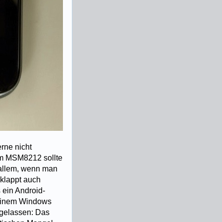
erne nicht
mm MSM8212 sollte
 allem, wenn man
 klappt auch
 ein Android-
 einem Windows
f gelassen: Das