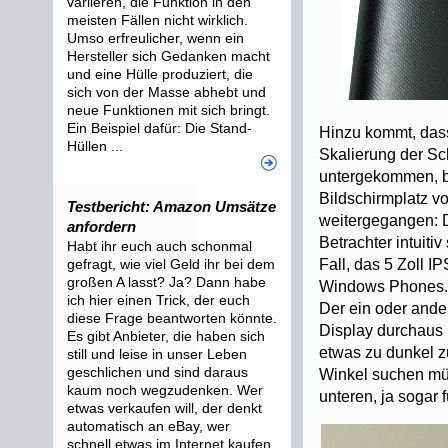
variieren, die Funktion in den
meisten Fällen nicht wirklich.
Umso erfreulicher, wenn ein
Hersteller sich Gedanken macht
und eine Hülle produziert, die
sich von der Masse abhebt und
neue Funktionen mit sich bringt.
Ein Beispiel dafür: Die Stand-
Hinzu kommt, dass 
Hüllen ...
Skalierung der Sc
untergekommen, be
Bildschirmplatz vo
Testbericht: Amazon Umsätze
weitergegangen: D
anfordern
Betrachter intuiti
Habt ihr euch auch schonmal
gefragt, wie viel Geld ihr bei dem
Fall, das 5 Zoll I
großen A lasst? Ja? Dann habe
Windows Phones. W
ich hier einen Trick, der euch
Der ein oder ander
diese Frage beantworten könnte.
Display durchaus 
Es gibt Anbieter, die haben sich
etwas zu dunkel z
still und leise in unser Leben
geschlichen und sind daraus
Winkel suchen müs
kaum noch wegzudenken. Wer
unteren, ja sogar
etwas verkaufen will, der denkt
automatisch an eBay, wer
schnell etwas im Internet kaufen