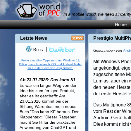
In a mobile world, we need sincerit
Home
Letzte News
Prestigio Multi
Blog
Geschrieben von
Andr
Meine aktuellen Tipps rund um Windows 11,
Mit Windows Phone
Office, manchmal auch iOS und Android findet
angekündigt, eigen
Ihr auf der Seite von Jörg Schieb.
zugeschnittene Ma
Ab 23.01.2026: Das kann KI
Lumias, aber ein 
Es war ein langer Weg von der
den neuen Herstell
Idee bis zum fertigen Produkt,
der erste Herstell
aber es ist geschafft: Am
23.01.2026 kommt bei der
Das Multiphone 85
Stiftung Warentest mein neues
vom Rest der Wind
Buch "Das kann KI" heraus. Der
Klappentext: "Dieser Ratgeber
Android-Gerät hal
macht Sie fit für die praktische
Dies kommt nicht v
Anwendung von ChatGPT und