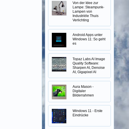
Von der Idee zur
Lampe: Steampunk-
Lampen von
Industriële Thuis
Verlichting
Android Apps unter
Windows 11: So geht
es
Topaz Labs AI Image
Quality Software:
Sharpen AI, Denoise
AI, Gigapixel AI
Aura Mason -
Digitaler
Bilderrahmen
Windows 11 - Erste
Eindrücke