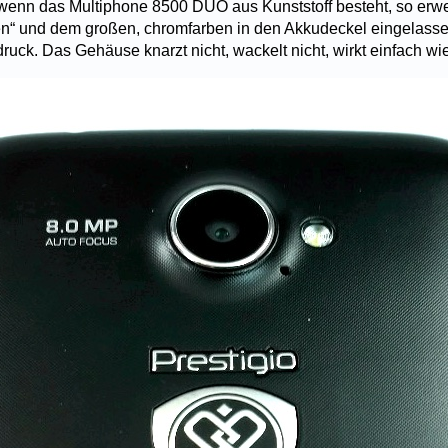
wenn das Multiphone 8500 DUO aus Kunststoff besteht, so erwe
n“ und dem großen, chromfarben in den Akkudeckel eingelass
ruck. Das Gehäuse knarzt nicht, wackelt nicht, wirkt einfach w