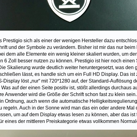
Prestigio sich als einer der wenigen Hersteller dazu entschlos
hrift und der Symbole zu verändern. Bisher ist mir das nur bei
i dem alle Elemente ein wenig kleiner skaliert wurden, um den
n 6 Zoll besser nutzen zu können. Prestigio ist hier noch einen 
ie Skalierung wurde deutlich weiter heruntergesetzt, was den 
v schließen lässt, es handle sich um ein Full HD Display. Das ist 
PS-Display löst „nur“ mit 720*1280 auf, der Standard-Auflösung 
as auf der einen Seite positiv ist, stößt allerdings durchaus 
e Anwender wird die Größe der Schrift schon fast zu klein sein.
in Ordnung, auch wenn die automatische Helligkeitsregulierung
u regeln. Auch in der Sonne wird man das ein oder andere Mal 
sen, um auf dem Display etwas lesen zu können, aber das ist f
 für eines der mittleren Preiskategorie etwas vollkommen Normal