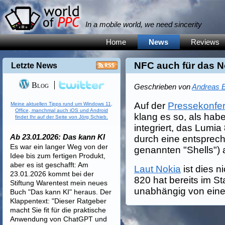
In a mobile world, we need sincerity
Home
News
Reviews
NFC auch für das N
Letzte News
Blog
Geschrieben von
Andreas E
Auf der
Pressekonfe
Meine aktuellen Tipps rund um Windows 11,
Office, manchmal auch iOS und Android
klang es so, als hab
findet Ihr auf der Seite von Jörg Schieb.
integriert, das Lumia
Ab 23.01.2026: Das kann KI
durch eine entsprec
Es war ein langer Weg von der
genannten "Shells") 
Idee bis zum fertigen Produkt,
aber es ist geschafft: Am
Laut Nokia
ist dies n
23.01.2026 kommt bei der
820 hat bereits im S
Stiftung Warentest mein neues
unabhängig von eine
Buch "Das kann KI" heraus. Der
Klappentext: "Dieser Ratgeber
macht Sie fit für die praktische
Anwendung von ChatGPT und