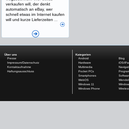
verkaufen will, der denkt
automatisch an eBay, wer
schnell etwas im Internet kaufen
will und kurze Lieferzeiten ...
Über uns
Kategorien
Presse
Android
Blog
Impressum/Datenschutz
Hardware
iOS/iP
Kontaktaufnahme
Multimedia
Navigat
Haftungsausschluss
Pocket PCs
Progra
Smartphones
Softwar
WebOS
Wendel
Windows 11
Window
Windows Phone
Wireles