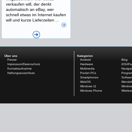
verkaufen will, der denkt
automatisch an eBay, wer
schnell etwas im Internet kaufen
will und kurze Lieferzeiten ...
Über uns
Kategorien
Presse
Android
Blog
Impressum/Datenschutz
Hardware
iOS/iP
Kontaktaufnahme
Multimedia
Navigat
Haftungsausschluss
Pocket PCs
Progra
Smartphones
Softwar
WebOS
Wendel
Windows 11
Window
Windows Phone
Wireles