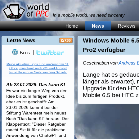
In a mobile world, we need sincerity
Home
News
Reviews
Windows Mobile 6.
Letzte News
Pro2 verfügbar
Blog
Geschrieben von
Andreas E
Meine aktuellen Tipps rund um Windows 11,
Office, manchmal auch iOS und Android
findet Ihr auf der Seite von Jörg Schieb.
Lange hat es gedauer
länger als erwartet),
Ab 23.01.2026: Das kann KI
Upgrade für den HT
Es war ein langer Weg von der
Mobile 6.5 bei HTC
Idee bis zum fertigen Produkt,
aber es ist geschafft: Am
23.01.2026 kommt bei der
Stiftung Warentest mein neues
Buch "Das kann KI" heraus. Der
Klappentext: "Dieser Ratgeber
macht Sie fit für die praktische
Anwendung von ChatGPT und