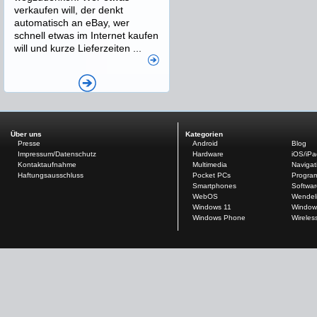
verkaufen will, der denkt
automatisch an eBay, wer
schnell etwas im Internet kaufen
will und kurze Lieferzeiten ...
Über uns
Kategorien
Presse
Android
Blog
Impressum/Datenschutz
Hardware
iOS/iP
Kontaktaufnahme
Multimedia
Navigat
Haftungsausschluss
Pocket PCs
Progra
Smartphones
Softwar
WebOS
Wendel
Windows 11
Window
Windows Phone
Wireles