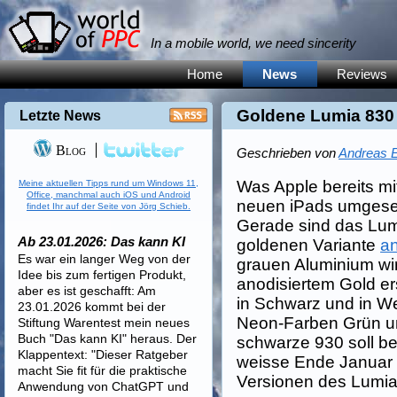
In a mobile world, we need sincerity
Home
News
Reviews
Goldene Lumia 830
Letzte News
Blog
Geschrieben von
Andreas E
Was Apple bereits m
Meine aktuellen Tipps rund um Windows 11,
Office, manchmal auch iOS und Android
neuen iPads umgesetz
findet Ihr auf der Seite von Jörg Schieb.
Gerade sind das Lum
Ab 23.01.2026: Das kann KI
goldenen Variante
a
Es war ein langer Weg von der
grauen Aluminium wi
Idee bis zum fertigen Produkt,
anodisiertem Gold er
aber es ist geschafft: Am
in Schwarz und in We
23.01.2026 kommt bei der
Neon-Farben Grün u
Stiftung Warentest mein neues
Buch "Das kann KI" heraus. Der
schwarze 930 soll be
Klappentext: "Dieser Ratgeber
weisse Ende Januar 
macht Sie fit für die praktische
Versionen des Lumia
Anwendung von ChatGPT und