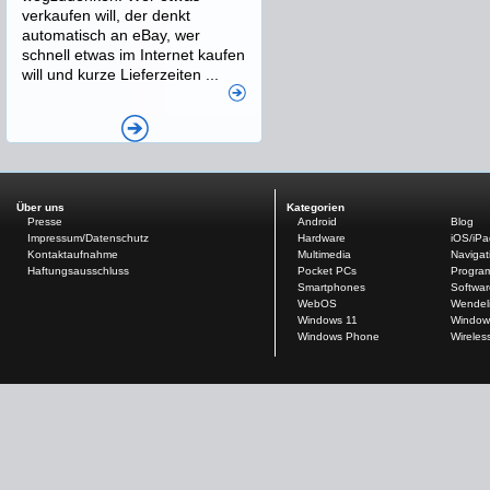
verkaufen will, der denkt
automatisch an eBay, wer
schnell etwas im Internet kaufen
will und kurze Lieferzeiten ...
Über uns
Kategorien
Presse
Android
Blog
Impressum/Datenschutz
Hardware
iOS/iP
Kontaktaufnahme
Multimedia
Navigat
Haftungsausschluss
Pocket PCs
Progra
Smartphones
Softwar
WebOS
Wendel
Windows 11
Window
Windows Phone
Wireles