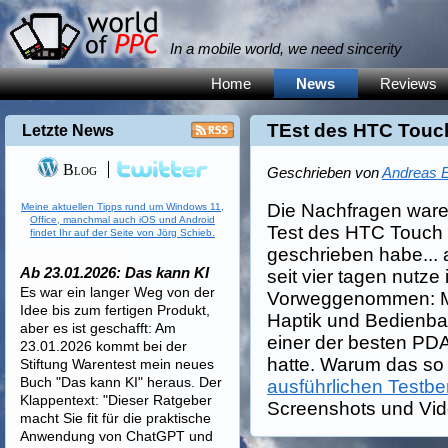
In a mobile world, we need sincerity
Home
News
Reviews
TEst des HTC Tou
Letzte News
Blog
Geschrieben von
Andreas E
Die Nachfragen waren 
Meine aktuellen Tipps rund um Windows 11,
Office, manchmal auch iOS und Android
Test des HTC Touch 
findet Ihr auf der Seite von Jörg Schieb.
geschrieben habe... a
Ab 23.01.2026: Das kann KI
seit vier tagen nutze
Es war ein langer Weg von der
Vorweggenommen: Mit
Idee bis zum fertigen Produkt,
Haptik und Bedienbar
aber es ist geschafft: Am
einer der besten PDA
23.01.2026 kommt bei der
hatte. Warum das so i
Stiftung Warentest mein neues
Buch "Das kann KI" heraus. Der
ausführlichen Testber
Klappentext: "Dieser Ratgeber
Screenshots und Vid
macht Sie fit für die praktische
Anwendung von ChatGPT und