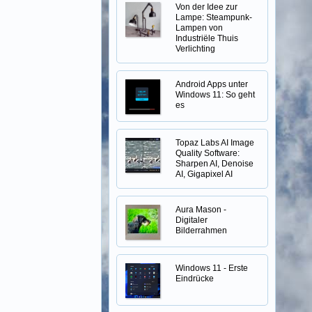
Von der Idee zur
Lampe: Steampunk-
Lampen von
Industriële Thuis
Verlichting
Android Apps unter
Windows 11: So geht
es
Topaz Labs AI Image
Quality Software:
Sharpen AI, Denoise
AI, Gigapixel AI
Aura Mason -
Digitaler
Bilderrahmen
Windows 11 - Erste
Eindrücke