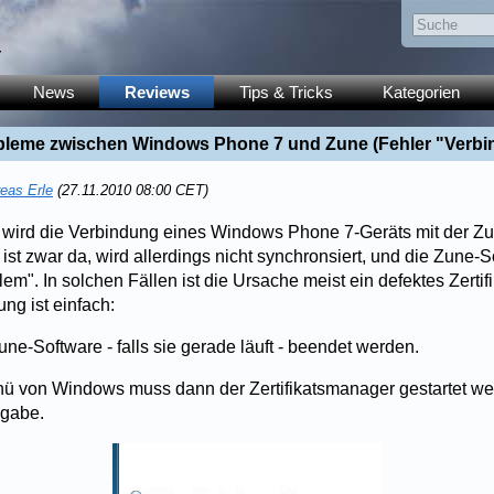
y
News
Reviews
Tips & Tricks
Kategorien
leme zwischen Windows Phone 7 und Zune (Fehler "Verb
eas Erle
(27.11.2010 08:00 CET)
n wird die Verbindung eines Windows Phone 7-Geräts mit der Z
 ist zwar da, wird allerdings nicht synchronsiert, und die Zune-
m". In solchen Fällen ist die Ursache meist ein defektes Zertifi
ng ist einfach:
ne-Software - falls sie gerade läuft - beendet werden.
ü von Windows muss dann der Zertifikatsmanager gestartet wer
ngabe.