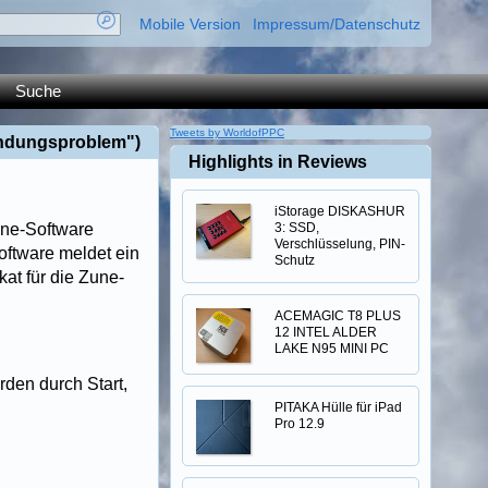
Mobile Version
Impressum/Datenschutz
Suche
Tweets by WorldofPPC
indungsproblem")
Highlights in Reviews
iStorage DISKASHUR
une-Software
3: SSD,
Verschlüsselung, PIN-
Software meldet ein
Schutz
kat für die Zune-
ACEMAGIC T8 PLUS
12 INTEL ALDER
LAKE N95 MINI PC
den durch Start,
PITAKA Hülle für iPad
Pro 12.9