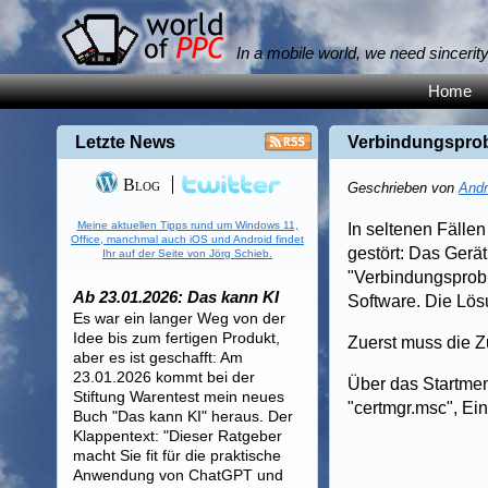
In a mobile world, we need sincerit
Home
Letzte News
Verbindungsprob
Blog
Geschrieben von
Andr
Meine aktuellen Tipps rund um Windows 11,
In seltenen Fälle
Office, manchmal auch iOS und Android findet
gestört: Das Gerät
Ihr auf der Seite von Jörg Schieb.
"Verbindungsproble
Ab 23.01.2026: Das kann KI
Software. Die Lösu
Es war ein langer Weg von der
Idee bis zum fertigen Produkt,
Zuerst muss die Zu
aber es ist geschafft: Am
23.01.2026 kommt bei der
Über das Startmen
Stiftung Warentest mein neues
"certmgr.msc", Ei
Buch "Das kann KI" heraus. Der
Klappentext: "Dieser Ratgeber
macht Sie fit für die praktische
Anwendung von ChatGPT und