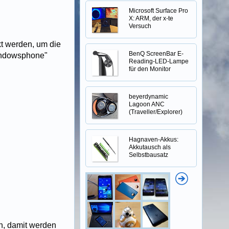
Microsoft Surface Pro
X: ARM, der x-te
Versuch
ckt werden, um die
BenQ ScreenBar E-
/windowsphone"
Reading-LED-Lampe
für den Monitor
beyerdynamic
Lagoon ANC
(Traveller/Explorer)
Hagnaven-Akkus:
Akkutausch als
Selbstbausatz
n, damit werden