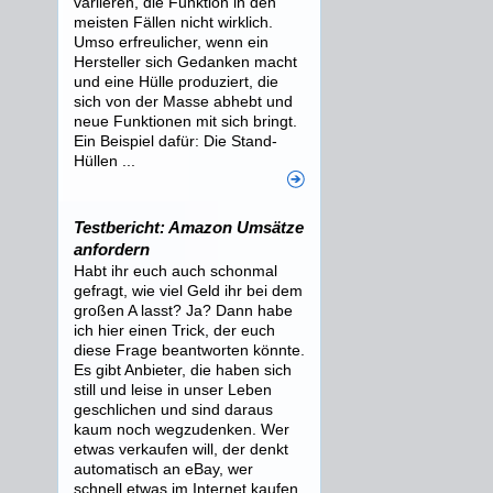
variieren, die Funktion in den
meisten Fällen nicht wirklich.
Umso erfreulicher, wenn ein
Hersteller sich Gedanken macht
und eine Hülle produziert, die
sich von der Masse abhebt und
neue Funktionen mit sich bringt.
Ein Beispiel dafür: Die Stand-
Hüllen ...
Testbericht: Amazon Umsätze
anfordern
Habt ihr euch auch schonmal
gefragt, wie viel Geld ihr bei dem
großen A lasst? Ja? Dann habe
ich hier einen Trick, der euch
diese Frage beantworten könnte.
Es gibt Anbieter, die haben sich
still und leise in unser Leben
geschlichen und sind daraus
kaum noch wegzudenken. Wer
etwas verkaufen will, der denkt
automatisch an eBay, wer
schnell etwas im Internet kaufen