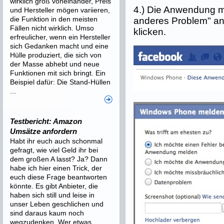
wirklich groß voneinander, Preis
4.) Die Anwendung m
und Hersteller mögen variieren,
die Funktion in den meisten
anderes Problem" a
Fällen nicht wirklich. Umso
klicken.
erfreulicher, wenn ein Hersteller
sich Gedanken macht und eine
Hülle produziert, die sich von
der Masse abhebt und neue
Funktionen mit sich bringt. Ein
Beispiel dafür: Die Stand-Hüllen
...
Testbericht: Amazon
Umsätze anfordern
Habt ihr euch auch schonmal
gefragt, wie viel Geld ihr bei
dem großen A lasst? Ja? Dann
habe ich hier einen Trick, der
euch diese Frage beantworten
könnte. Es gibt Anbieter, die
haben sich still und leise in
unser Leben geschlichen und
sind daraus kaum noch
wegzudenken. Wer etwas