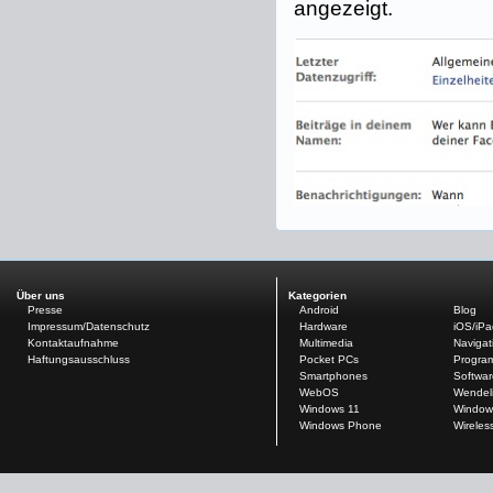
angezeigt.
Über uns
Kategorien
Presse
Android
Blog
Impressum/Datenschutz
Hardware
iOS/iP
Kontaktaufnahme
Multimedia
Navigat
Haftungsausschluss
Pocket PCs
Progra
Smartphones
Softwar
WebOS
Wendel
Windows 11
Window
Windows Phone
Wireles