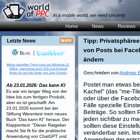
In a mobile world, we need sincerity
Home
News
Reviews
Tipp: Privatsphäree
Letzte News
von Posts bei Fac
Blog
ändern
Meine aktuellen Tipps rund um Windows 11,
Office, manchmal auch iOS und Android
Geschrieben von
Andreas E
findet Ihr auf der Seite von Jörg Schieb.
Postet man etwas bei
Ab 23.01.2026: Das kann KI
Kachel" (das "me-Ti
Es war ein langer Weg von der
Idee bis zum fertigen Produkt,
oder über die Facebo
aber es ist geschafft: Am
Fälle spezielle Einste
23.01.2026 kommt bei der
Beiträge. So sollten 
Stiftung Warentest mein neues
jeden sichtbar zu m
Buch "Das kann KI" heraus. Der
Klappentext: "Dieser Ratgeber
sollten diese Einste
macht Sie fit für die praktische
veränderbar sein, leid
Anwendung von ChatGPT und
Anwendern der ents