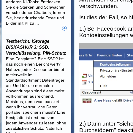
anderen KI-Tools: Entdecken
verschwunden.
Sie die Stärken und Schwächen
verschiedener Chatbots, lernen
Ist dies der Fall, so 
Sie, beeindruckende Texte und
Bilder mit KI zu ...
1.) Bei Faceobook a
Kontoeinstellungen 
Testbericht: iStorage
DISKASHUR 3: SSD,
Verschlüsselung, PIN-Schutz
Eine Festplatte? Eine SSD? Ist
das noch einen Bericht wert?
Nahezu jeder Discounter bietet
mittlerweile im
Standardsortiment Datenträger
an. Und für die normalen
Anwendungen sind diese meist
vollkommen ausreichend.
Meistens, denn was passiert,
wenn ihr vertrauliche Daten
portabel speichern müsst? Eine
Festplatte ist erst mal von
jedem Anwender zu lesen, ohne
2.) Darin unter "Sich
zusätzlichen Schutz. Natürlich
Durchstöbern" deakti