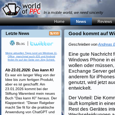
In a mobile world, we need sincerity
Home
News
Reviews
Good kommt auf W
Letzte News
Blog
Geschrieben von
Andreas E
Eine gute Nachricht fü
Meine aktuellen Tipps rund um Windows 11,
Office, manchmal auch iOS und Android
Windows Phone in e
findet Ihr auf der Seite von Jörg Schieb.
wollen oder müssen, 
Ab 23.01.2026: Das kann KI
Exchange Server geh
Es war ein langer Weg von der
anderem für iPhone
Idee bis zum fertigen Produkt,
genutzt, wird jetzt 
aber es ist geschafft: Am
entwickelt.
23.01.2026 kommt bei der
Stiftung Warentest mein neues
Der Vorteil: Die Ko
Buch "Das kann KI" heraus. Der
Klappentext: "Dieser Ratgeber
läuft komplett in ein
macht Sie fit für die praktische
Rest des Gerätes inte
Anwendung von ChatGPT und
Wechselwirkungen a