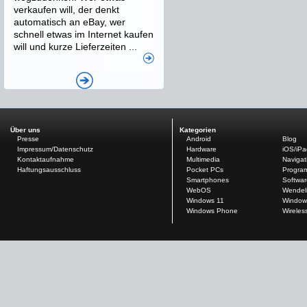
verkaufen will, der denkt
automatisch an eBay, wer
schnell etwas im Internet kaufen
will und kurze Lieferzeiten ...
Über uns
Kategorien
Presse
Android
Blog
Impressum/Datenschutz
Hardware
iOS/iP
Kontaktaufnahme
Multimedia
Navigat
Haftungsausschluss
Pocket PCs
Progra
Smartphones
Softwar
WebOS
Wendel
Windows 11
Window
Windows Phone
Wireles