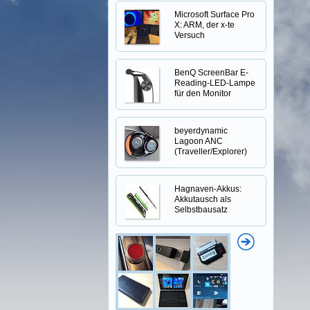
Microsoft Surface Pro
X: ARM, der x-te
Versuch
BenQ ScreenBar E-
Reading-LED-Lampe
für den Monitor
beyerdynamic
Lagoon ANC
(Traveller/Explorer)
Hagnaven-Akkus:
Akkutausch als
Selbstbausatz