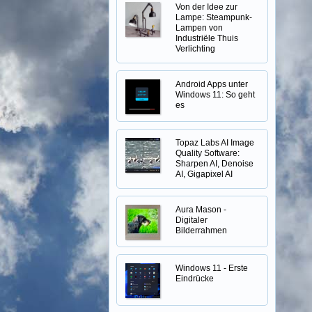
Von der Idee zur
Lampe: Steampunk-
Lampen von
Industriële Thuis
Verlichting
Android Apps unter
Windows 11: So geht
es
Topaz Labs AI Image
Quality Software:
Sharpen AI, Denoise
AI, Gigapixel AI
Aura Mason -
Digitaler
Bilderrahmen
Windows 11 - Erste
Eindrücke