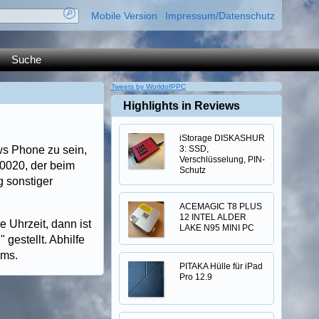
Mobile Version
Impressum/Datenschutz
Suche
Tweets by WorldofPPC
Highlights in Reviews
iStorage DISKASHUR
s Phone zu sein,
3: SSD,
Verschlüsselung, PIN-
70020, der beim
Schutz
 sonstiger
ACEMAGIC T8 PLUS
12 INTEL ALDER
 Uhrzeit, dann ist
LAKE N95 MINI PC
 gestellt. Abhilfe
ums.
PITAKA Hülle für iPad
Pro 12.9