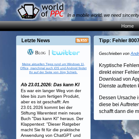
In a mobile world, we need sincerit
Home
Letzte News
Tipp: Fehler 80
Blog
Geschrieben von
Andr
Meine aktuellen Tipps rund um Windows 11,
Kryptische Fehle
Office, manchmal auch iOS und Android findet
direkt einer Fehl
Ihr auf der Seite von Jörg Schieb.
Download von Apps
Ab 23.01.2026: Das kann KI
Dienste auftreten 
Es war ein langer Weg von der
Idee bis zum fertigen Produkt,
Dessen Ursache ist
aber es ist geschafft: Am
diese bei Auftrete
23.01.2026 kommt bei der
schafft dann die m
Stiftung Warentest mein neues
Buch "Das kann KI" heraus. Der
Klappentext: "Dieser Ratgeber
macht Sie fit für die praktische
Anwendung von ChatGPT und