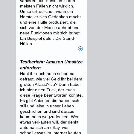
variieren, die Funktion in den
meisten Fällen nicht wirklich.
Umso erfreulicher, wenn ein
Hersteller sich Gedanken macht
und eine Hülle produziert, die
sich von der Masse abhebt und
neue Funktionen mit sich bringt.
Ein Beispiel dafür: Die Stand-
Hüllen ...
Testbericht: Amazon Umsätze
anfordern
Habt ihr euch auch schonmal
gefragt, wie viel Geld ihr bei dem
großen A lasst? Ja? Dann habe
ich hier einen Trick, der euch
diese Frage beantworten könnte.
Es gibt Anbieter, die haben sich
still und leise in unser Leben
geschlichen und sind daraus
kaum noch wegzudenken. Wer
etwas verkaufen will, der denkt
automatisch an eBay, wer
schnell etwas im Internet kaufen