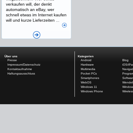
verkaufen will, der denkt
automatisch an eBay, wer
schnell etwas im Internet kaufen
will und kurze Lieferzeiten ...
Über uns
Kategorien
Presse
Android
Blog
Impressum/Datenschutz
Hardware
iOS/iP
Kontaktaufnahme
Multimedia
Navigat
Haftungsausschluss
Pocket PCs
Progra
Smartphones
Softwar
WebOS
Wendel
Windows 11
Window
Windows Phone
Wireles