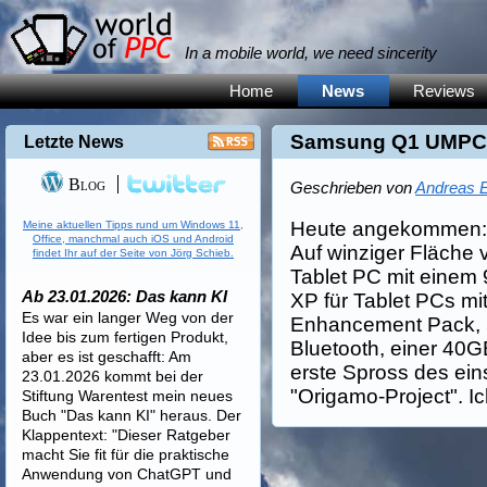
In a mobile world, we need sincerity
Home
News
Reviews
Samsung Q1 UMP
Letzte News
Blog
Geschrieben von
Andreas E
Heute angekommen:
Meine aktuellen Tipps rund um Windows 11,
Office, manchmal auch iOS und Android
Auf winziger Fläche v
findet Ihr auf der Seite von Jörg Schieb.
Tablet PC mit eine
Ab 23.01.2026: Das kann KI
XP für Tablet PCs mi
Es war ein langer Weg von der
Enhancement Pack,
Idee bis zum fertigen Produkt,
Bluetooth, einer 40GB
aber es ist geschafft: Am
erste Spross des ein
23.01.2026 kommt bei der
"Origamo-Project". I
Stiftung Warentest mein neues
Buch "Das kann KI" heraus. Der
Klappentext: "Dieser Ratgeber
macht Sie fit für die praktische
Anwendung von ChatGPT und