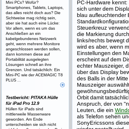
PC-Hardware kennt: s
Mini PCs? Wofür?
Smartphones, Tablets, Laptops,
sich unter dem Displ
das alles reicht doch aus? Die
blau aufleuchtender B
Sichtweise mag richtig sein,
Standardkonfiguratio
aber sie hat auch eine Lücke:
Steuerkreuz verwend
Vor allem, wenn es um das
Anschließen an ein
die Markierung durc
kabelgebundenes Netzwerk
links/rechts bewegt 
geht, wenn mehrere Monitore
wird es aber, wenn 
angeschlossen werden sollen,
Einstellungen den M
dann kommen diese auf
erscheint auf dem Dis
Portabilität ausgelegten
Lösungen schnell an ihre
echter Mauszeiger, de
Grenzen. Und tatsächlich: Ein
über das Display be
Mini-PC wie der ACEMAGIC T8
des Balls in der Mit
PLUS ...
Mauszeiger auswählt.
gewöhnungsbedürftig,
Orbit damit tatsächli
Testbericht: PITAKA Hülle
für iPad Pro 12.9
Anspruch, der von "
Hüllen für iPads sind
Leuten, die ein
Wind
mittlerweile Massenware
als Telefon sehen un
geworden. Am Ende
SonyEricssons diese
unterscheiden sie sich nicht