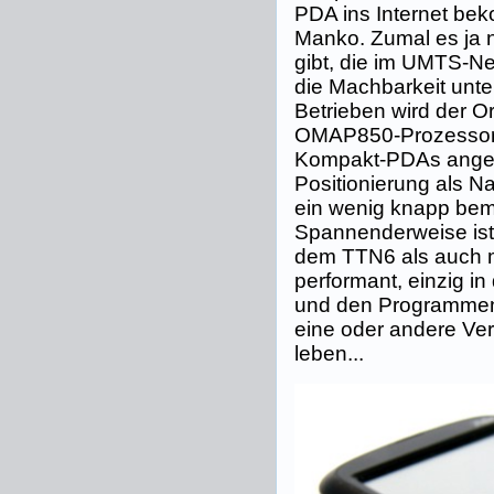
PDA ins Internet bek
Manko. Zumal es ja n
gibt, die im UMTS-N
die Machbarkeit unte
Betrieben wird der O
OMAP850-Prozessor,
Kompakt-PDAs angeme
Positionierung als N
ein wenig knapp bem
Spannenderweise ist
dem TTN6 als auch m
performant, einzig i
und den Programmen
eine oder andere Ve
leben...