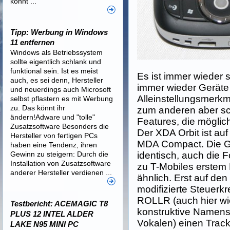
könnt ...
Tipp: Werbung in Windows
11 entfernen
Windows als Betriebssystem
sollte eigentlich schlank und
funktional sein. Ist es meist
Es ist immer wieder
auch, es sei denn, Hersteller
immer wieder Geräte g
und neuerdings auch Microsoft
Alleinstellungsmerk
selbst pflastern es mit Werbung
zu. Das könnt ihr
zum anderen aber sch
ändern!Adware und "tolle"
Features, die möglich 
Zusatzsoftware Besonders die
Der XDA Orbit ist auf
Hersteller von fertigen PCs
MDA Compact. Die G
haben eine Tendenz, ihren
Gewinn zu steigern: Durch die
identisch, auch die F
Installation von Zusatzsoftware
zu T-Mobiles erstem 
anderer Hersteller verdienen ...
ähnlich. Erst auf den 
modifizierte Steuerk
ROLLR (auch hier wi
Testbericht: ACEMAGIC T8
konstruktive Namen
PLUS 12 INTEL ALDER
Vokalen) einen Trackb
LAKE N95 MINI PC