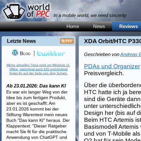
In a mobile world, we need sincerity
Home
News
Reviews
XDA Orbit/HTC P330
Letzte News
Blog
Geschrieben von
Andreas E
PDAs und Organizer
Meine aktuellen Tipps rund um Windows 11,
Office, manchmal auch iOS und Android
Preisvergleich.
findet Ihr auf der Seite von Jörg Schieb.
Über die überborden
Ab 23.01.2026: Das kann KI
HTC hatte ich ja bere
Es war ein langer Weg von der
Idee bis zum fertigen Produkt,
sind die Geräte dann
aber es ist geschafft: Am
unter unterschiedlic
23.01.2026 kommt bei der
Design her (bis auf d
Stiftung Warentest mein neues
Beim HTC Artemis ist
Buch "Das kann KI" heraus. Der
Klappentext: "Dieser Ratgeber
Basismodell Artemis 
macht Sie fit für die praktische
und von T-Mobile al
Anwendung von ChatGPT und
O2 hat für sein Mode