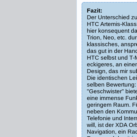
Fazit:
Der Unterschied z
HTC Artemis-Klass
hier konsequent d
Trion, Neo, etc. du
klassisches, ansp
das gut in der Hand
HTC selbst und T-M
eckigeres, an eine
Design, das mir subj
Die identischen Le
selben Bewertung:
"Geschwister" bie
eine immense Funkt
geringem Raum. Fü
neben den Kommuni
Telefonie und Inte
will, ist der XDA Orb
Navigation, ein Rad