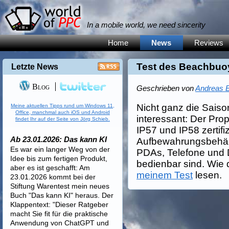
In a mobile world, we need sincerity
Home
News
Reviews
Test des Beachbuo
Letzte News
Blog
Geschrieben von
Andreas E
Nicht ganz die Saiso
Meine aktuellen Tipps rund um Windows 11,
Office, manchmal auch iOS und Android
interessant: Der Pro
findet Ihr auf der Seite von Jörg Schieb.
IP57 und IP58 zertifi
Ab 23.01.2026: Das kann KI
Aufbewahrungsbehält
Es war ein langer Weg von der
PDAs, Telefone und D
Idee bis zum fertigen Produkt,
bedienbar sind. Wie d
aber es ist geschafft: Am
meinem Test
lesen.
23.01.2026 kommt bei der
Stiftung Warentest mein neues
Buch "Das kann KI" heraus. Der
Klappentext: "Dieser Ratgeber
macht Sie fit für die praktische
Anwendung von ChatGPT und