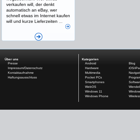
verkaufen will, der denkt
automatisch an eBay, wer
schnell etwas im Internet kaufen
will und kurze Lieferzeiten ...
Über uns
Kategorien
Presse
Android
Blog
Impressum/Datenschutz
Hardware
iOS/iP
Kontaktaufnahme
Multimedia
Navigat
Haftungsausschluss
Pocket PCs
Progra
Smartphones
Softwar
WebOS
Wendel
Windows 11
Window
Windows Phone
Wireles