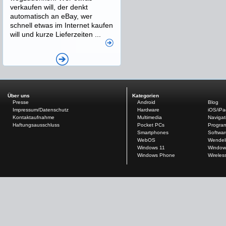
verkaufen will, der denkt
automatisch an eBay, wer
schnell etwas im Internet kaufen
will und kurze Lieferzeiten ...
Über uns
Kategorien
Presse
Android
Blog
Impressum/Datenschutz
Hardware
iOS/iP
Kontaktaufnahme
Multimedia
Navigat
Haftungsausschluss
Pocket PCs
Progra
Smartphones
Softwar
WebOS
Wendel
Windows 11
Window
Windows Phone
Wireles