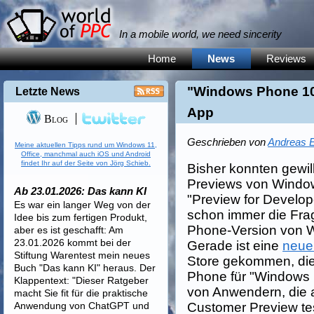
In a mobile world, we need sincerity
Home
News
Reviews
"Windows Phone 10
Letzte News
App
Blog
Geschrieben von
Andreas E
Meine aktuellen Tipps rund um Windows 11,
Office, manchmal auch iOS und Android
findet Ihr auf der Seite von Jörg Schieb.
Bisher konnten gewil
Previews von Windo
Ab 23.01.2026: Das kann KI
"Preview for Develop
Es war ein langer Weg von der
schon immer die Fra
Idee bis zum fertigen Produkt,
Phone-Version von 
aber es ist geschafft: Am
23.01.2026 kommt bei der
Gerade ist eine
neue
Stiftung Warentest mein neues
Store gekommen, di
Buch "Das kann KI" heraus. Der
Phone für "Windows I
Klappentext: "Dieser Ratgeber
von Anwendern, die 
macht Sie fit für die praktische
Anwendung von ChatGPT und
Customer Preview tes