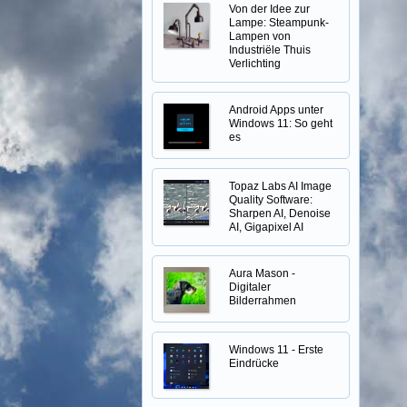
Von der Idee zur
Lampe: Steampunk-
Lampen von
Industriële Thuis
Verlichting
Android Apps unter
Windows 11: So geht
es
Topaz Labs AI Image
Quality Software:
Sharpen AI, Denoise
AI, Gigapixel AI
Aura Mason -
Digitaler
Bilderrahmen
Windows 11 - Erste
Eindrücke