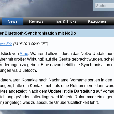
y
News
Reviews
Tips & Tricks
Kategorien
er Bluetooth-Synchronisation mit NoDo
eas Erle
(13.05.2011 00:00 CET)
ndstück von
Arne
: Während offiziell durch das NoDo-Update nur
ber mit großer Wirkung!) auf die Geräte gebracht wurden, schei
nderungen zu geben. Eine davon betrifft die Synchronisation m
tungen via Bluetooth.
ate waren Kontakte nach Nachname, Vorname sortiert in den
tungen, hatte ein Kontakt mehr als eine Rufnummern, dann wur
ktes angezeigt. Nach dem Update ist die Darstellung auf Vor
ichtung geändert, allerdings wird für jede Rufnummer ein eigen
 angelegt, was zu absoluter Unübersichtlichkeit führt.