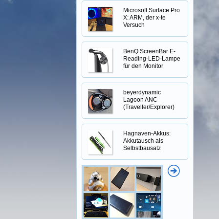
Microsoft Surface Pro
X: ARM, der x-te
Versuch
BenQ ScreenBar E-
Reading-LED-Lampe
für den Monitor
beyerdynamic
Lagoon ANC
(Traveller/Explorer)
Hagnaven-Akkus:
Akkutausch als
Selbstbausatz