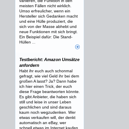
variieren, die Funktion in den
meisten Fällen nicht wirklich.
Umso erfreulicher, wenn ein
Hersteller sich Gedanken macht
und eine Hülle produziert, die
sich von der Masse abhebt und
neue Funktionen mit sich bringt.
Ein Beispiel dafür: Die Stand-
Hüllen ...
Testbericht: Amazon Umsätze
anfordern
Habt ihr euch auch schonmal
gefragt, wie viel Geld ihr bei dem
großen A lasst? Ja? Dann habe
ich hier einen Trick, der euch
diese Frage beantworten könnte.
Es gibt Anbieter, die haben sich
still und leise in unser Leben
geschlichen und sind daraus
kaum noch wegzudenken. Wer
etwas verkaufen will, der denkt
automatisch an eBay, wer
schnell etwas im Internet kaufen