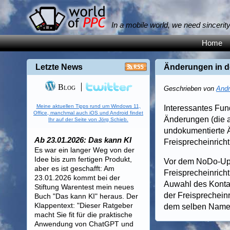
In a mobile world, we need sincerit
Home
Letzte News
Änderungen in d
Blog
Geschrieben von
Andr
Meine aktuellen Tipps rund um Windows 11,
Interessantes Fu
Office, manchmal auch iOS und Android findet
Änderungen (die a
Ihr auf der Seite von Jörg Schieb.
undokumentierte Ä
Ab 23.01.2026: Das kann KI
Freisprecheinrich
Es war ein langer Weg von der
Idee bis zum fertigen Produkt,
Vor dem NoDo-Upd
aber es ist geschafft: Am
Freisprecheinrich
23.01.2026 kommt bei der
Auwahl des Konta
Stiftung Warentest mein neues
der Freisprecheinr
Buch "Das kann KI" heraus. Der
Klappentext: "Dieser Ratgeber
dem selben Namen)
macht Sie fit für die praktische
Anwendung von ChatGPT und