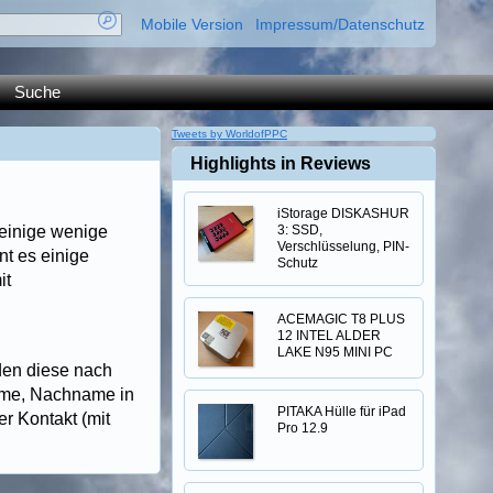
Mobile Version
Impressum/Datenschutz
Suche
Tweets by WorldofPPC
Highlights in Reviews
iStorage DISKASHUR
 einige wenige
3: SSD,
Verschlüsselung, PIN-
nt es einige
Schutz
it
ACEMAGIC T8 PLUS
12 INTEL ALDER
LAKE N95 MINI PC
den diese nach
name, Nachname in
PITAKA Hülle für iPad
er Kontakt (mit
Pro 12.9