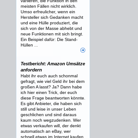
variieren, die Funktion in den
meisten Fällen nicht wirklich.
Umso erfreulicher, wenn ein
Hersteller sich Gedanken macht
und eine Hülle produziert, die
sich von der Masse abhebt und
neue Funktionen mit sich bringt.
Ein Beispiel dafür: Die Stand-
Hüllen ...
Testbericht: Amazon Umsätze
anfordern
Habt ihr euch auch schonmal
gefragt, wie viel Geld ihr bei dem
großen A lasst? Ja? Dann habe
ich hier einen Trick, der euch
diese Frage beantworten könnte.
Es gibt Anbieter, die haben sich
still und leise in unser Leben
geschlichen und sind daraus
kaum noch wegzudenken. Wer
etwas verkaufen will, der denkt
automatisch an eBay, wer
schnell etwas im Internet kaufen