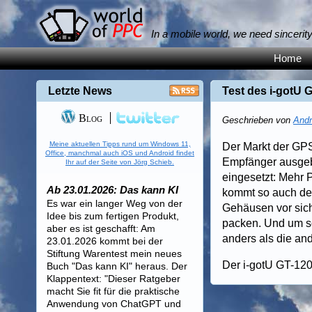
In a mobile world, we need sincerit
Home
Letzte News
Test des i-gotU
Blog
Geschrieben von
Andr
Meine aktuellen Tipps rund um Windows 11,
Der Markt der GPS
Office, manchmal auch iOS und Android findet
Empfänger ausgebe
Ihr auf der Seite von Jörg Schieb.
eingesetzt: Mehr 
Ab 23.01.2026: Das kann KI
kommt so auch dem
Es war ein langer Weg von der
Gehäusen vor sich
Idee bis zum fertigen Produkt,
packen. Und um so 
aber es ist geschafft: Am
anders als die and
23.01.2026 kommt bei der
Stiftung Warentest mein neues
Der i-gotU GT-120
Buch "Das kann KI" heraus. Der
Klappentext: "Dieser Ratgeber
macht Sie fit für die praktische
Anwendung von ChatGPT und