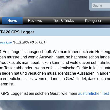
y
News
Reviews
Tips & Tricks
Kategorien
 GT-120 GPS Logger
eas Erle
(18.11.2009 00:00 CET)
-Empfänger ist ausgeschöpft. Wo man früher noch ein Heidenge
n musste und wenig Auswahl hatte, so hat heute schon lange d
Produkte, als man überblicken kann, und viele davon sehr ähnlic
 Tester abhanden, wenn er fast identische Geräte in leicht unt
 liegen hat und versuchen muss, identische Aussagen in ande
erfreulicher ist es, wenn er dann ein Gerät findet, dass doch 
eren ist.
 GPS Logger ist ein solchen Gerät, wie mein
ausführlicher Test