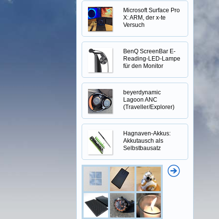
Microsoft Surface Pro
X: ARM, der x-te
Versuch
BenQ ScreenBar E-
Reading-LED-Lampe
für den Monitor
beyerdynamic
Lagoon ANC
(Traveller/Explorer)
Hagnaven-Akkus:
Akkutausch als
Selbstbausatz