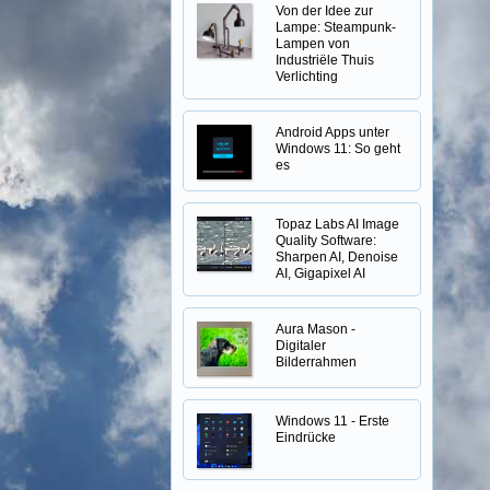
Von der Idee zur
Lampe: Steampunk-
Lampen von
Industriële Thuis
Verlichting
Android Apps unter
Windows 11: So geht
es
Topaz Labs AI Image
Quality Software:
Sharpen AI, Denoise
AI, Gigapixel AI
Aura Mason -
Digitaler
Bilderrahmen
Windows 11 - Erste
Eindrücke