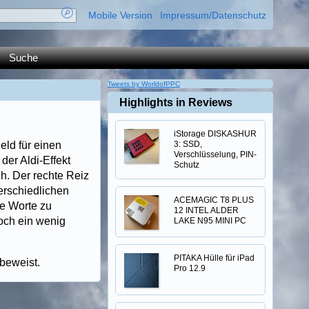
Mobile Version
Impressum/Datenschutz
Suche
Tweets by WorldofPPC
Highlights in Reviews
iStorage DISKASHUR
ld für einen
3: SSD,
Verschlüsselung, PIN-
er Aldi-Effekt
Schutz
h. Der rechte Reiz
erschiedlichen
ACEMAGIC T8 PLUS
re Worte zu
12 INTEL ALDER
noch ein wenig
LAKE N95 MINI PC
PITAKA Hülle für iPad
beweist.
Pro 12.9