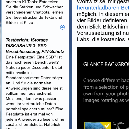
Wortwitz sei mir gestat
anderen KI-Tools: Entdecken
Sie die Stärken und Schwächen
herunterladbaren Be
verschiedener Chatbots, lernen
möglich. In diesem er
Sie, beeindruckende Texte und
vier Bilder definiere
Bilder mit KI zu ...
dem Blick-Bildschirm
Voraussetzung ist n
Labs, die kostenlos is
Testbericht: iStorage
DISKASHUR 3: SSD,
Verschlüsselung, PIN-Schutz
Eine Festplatte? Eine SSD? Ist
das noch einen Bericht wert?
Nahezu jeder Discounter bietet
mittlerweile im
Standardsortiment Datenträger
an. Und für die normalen
Anwendungen sind diese meist
vollkommen ausreichend.
Meistens, denn was passiert,
wenn ihr vertrauliche Daten
portabel speichern müsst? Eine
Festplatte ist erst mal von
jedem Anwender zu lesen, ohne
zusätzlichen Schutz. Natürlich