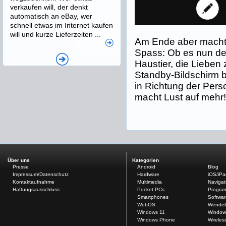
verkaufen will, der denkt
automatisch an eBay, wer
schnell etwas im Internet kaufen
will und kurze Lieferzeiten ...
Am Ende aber macht
Spass: Ob es nun der
Haustier, die Lieben
Standby-Bildschirm bri
in Richtung der Pers
macht Lust auf mehr
Über uns
Kategorien
Presse
Android
Blog
Impressum/Datenschutz
Hardware
iOS/iP
Kontaktaufnahme
Multimedia
Navigat
Haftungsausschluss
Pocket PCs
Progra
Smartphones
Softwar
WebOS
Wendel
Windows 11
Window
Windows Phone
Wireles