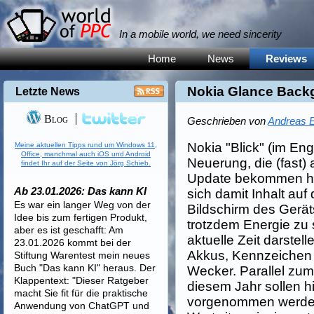
In a mobile world, we need sincerity
Home
News
Reviews
Nokia Glance Backg
Letzte News
Blog
Geschrieben von
Andreas E
Nokia "Blick" (im Eng
Meine aktuellen Tipps rund um Windows 11,
Office, manchmal auch iOS und Android
Neuerung, die (fast)
findet Ihr auf der Seite von Jörg Schieb.
Update bekommen ha
Ab 23.01.2026: Das kann KI
sich damit Inhalt au
Es war ein langer Weg von der
Bildschirm des Gerät
Idee bis zum fertigen Produkt,
trotzdem Energie zu s
aber es ist geschafft: Am
aktuelle Zeit darstel
23.01.2026 kommt bei der
Akkus, Kennzeichen 
Stiftung Warentest mein neues
Buch "Das kann KI" heraus. Der
Wecker. Parallel zu
Klappentext: "Dieser Ratgeber
diesem Jahr sollen h
macht Sie fit für die praktische
vorgenommen werden, 
Anwendung von ChatGPT und