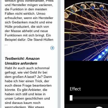
wirklich groß voneinander, Preis
und Hersteller mögen variieren,
die Funktion in den meisten
Fällen nicht wirklich. Umso
erfreulicher, wenn ein Hersteller
sich Gedanken macht und eine
Hülle produziert, die sich von
der Masse abhebt und neue
Funktionen mit sich bringt. Ein
Beispiel dafür: Die Stand-Hüllen
...
Testbericht: Amazon
Umsätze anfordern
Habt ihr euch auch schonmal
gefragt, wie viel Geld ihr bei
dem großen A lasst? Ja? Dann
habe ich hier einen Trick, der
euch diese Frage beantworten
könnte. Es gibt Anbieter, die
haben sich still und leise in
unser Leben geschlichen und
sind daraus kaum noch
wegzudenken. Wer etwas