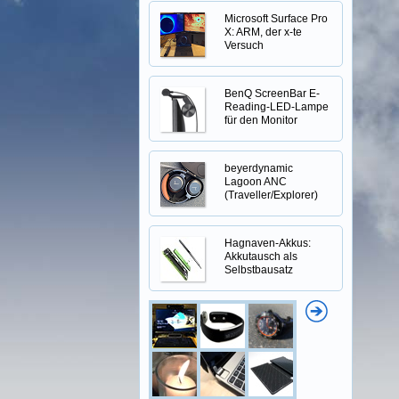
Microsoft Surface Pro
X: ARM, der x-te
Versuch
BenQ ScreenBar E-
Reading-LED-Lampe
für den Monitor
beyerdynamic
Lagoon ANC
(Traveller/Explorer)
Hagnaven-Akkus:
Akkutausch als
Selbstbausatz