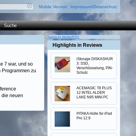
Mobile Version
Impressum/Datenschutz
Suche
Tweets by WorldofPPC
Highlights in Reviews
iStorage DISKASHUR
e 7 war, und so
3: SSD,
Verschlüsselung, PIN-
gen Programmen zu
Schutz
ACEMAGIC T8 PLUS
nference
12 INTEL ALDER
d die neuen
LAKE N95 MINI PC
PITAKA Hülle für iPad
Pro 12.9