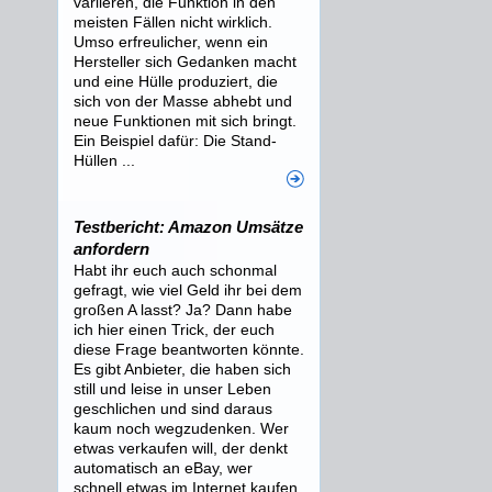
variieren, die Funktion in den
meisten Fällen nicht wirklich.
Umso erfreulicher, wenn ein
Hersteller sich Gedanken macht
und eine Hülle produziert, die
sich von der Masse abhebt und
neue Funktionen mit sich bringt.
Ein Beispiel dafür: Die Stand-
Hüllen ...
Testbericht: Amazon Umsätze
anfordern
Habt ihr euch auch schonmal
gefragt, wie viel Geld ihr bei dem
großen A lasst? Ja? Dann habe
ich hier einen Trick, der euch
diese Frage beantworten könnte.
Es gibt Anbieter, die haben sich
still und leise in unser Leben
geschlichen und sind daraus
kaum noch wegzudenken. Wer
etwas verkaufen will, der denkt
automatisch an eBay, wer
schnell etwas im Internet kaufen