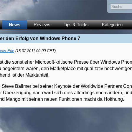
y
News
Reviews
Tips & Tricks
Kategorien
ber den Erfolg von Windows Phone 7
eas Erle
(15.07.2011 00:00 CET)
bst die sonst eher Microsoft-kritische Presse über Windows Phon
zu begeistern waren, den Marketplace mit qualitativ hochwerti
hend ist der Marktanteil.
ch Steve Ballmer bei seiner Keynote der Worldwide Partners Co
er Überzeugung nach wird sich dies allerdings noch ändern, un
und Mango mit seinen neuen Funktionen macht da Hoffnung.