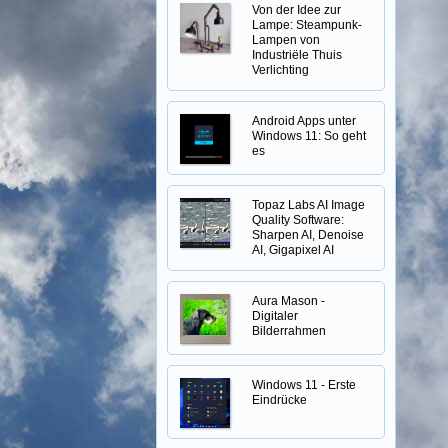
Von der Idee zur
Lampe: Steampunk-
Lampen von
Industriële Thuis
Verlichting
Android Apps unter
Windows 11: So geht
es
Topaz Labs AI Image
Quality Software:
Sharpen AI, Denoise
AI, Gigapixel AI
Aura Mason -
Digitaler
Bilderrahmen
Windows 11 - Erste
Eindrücke