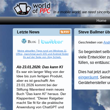
In a mobile world, we need sincerit
Home
Letzte News
Steve Ballmer ü
Blog
Geschrieben von
Andr
Meine aktuellen Tipps rund um Windows 11,
So begeistert sel
Office, manchmal auch iOS und Android findet
viele Entwickler 
Ihr auf der Seite von Jörg Schieb.
füllen, so enttäusc
Ab 23.01.2026: Das kann KI
Es war ein langer Weg von der
Dies hat jetzt au
Idee bis zum fertigen Produkt,
eingeräumt
. Sein
aber es ist geschafft: Am
Gerätehersteller 
23.01.2026 kommt bei der
Stiftung Warentest mein neues
Buch "Das kann KI" heraus. Der
Klappentext: "Dieser Ratgeber
macht Sie fit für die praktische
Anwendung von ChatGPT und