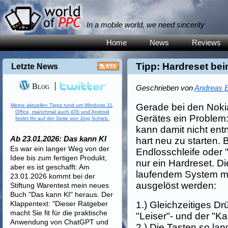
In a mobile world, we need sincerity
Home
News
Reviews
Tipp: Hardreset be
Letzte News
Blog
Geschrieben von
Andreas E
Gerade bei den Noki
Meine aktuellen Tipps rund um Windows 11,
Office, manchmal auch iOS und Android
Gerätes ein Problem:
findet Ihr auf der Seite von Jörg Schieb.
kann damit nicht en
Ab 23.01.2026: Das kann KI
hart neu zu starten. B
Es war ein langer Weg von der
Endlosschleife oder "s
Idee bis zum fertigen Produkt,
nur ein Hardreset. D
aber es ist geschafft: Am
laufendem System mi
23.01.2026 kommt bei der
ausgelöst werden:
Stiftung Warentest mein neues
Buch "Das kann KI" heraus. Der
Klappentext: "Dieser Ratgeber
1.) Gleichzeitiges Dr
macht Sie fit für die praktische
"Leiser"- und der "K
Anwendung von ChatGPT und
2.) Die Tasten so lan