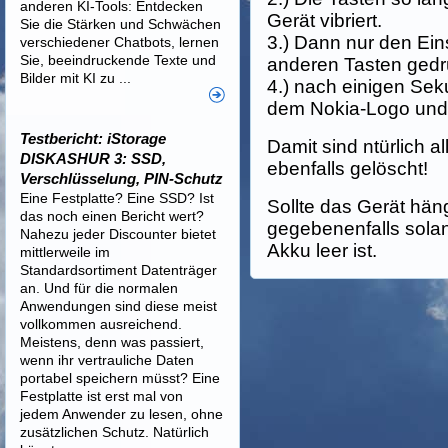
anderen KI-Tools: Entdecken
Gerät vibriert.
Sie die Stärken und Schwächen
3.) Dann nur den Eins
verschiedener Chatbots, lernen
Sie, beeindruckende Texte und
anderen Tasten gedr
Bilder mit KI zu ...
4.) nach einigen Sek
dem Nokia-Logo und 
Testbericht: iStorage
Damit sind ntürlich a
DISKASHUR 3: SSD,
ebenfalls gelöscht!
Verschlüsselung, PIN-Schutz
Eine Festplatte? Eine SSD? Ist
Sollte das Gerät hä
das noch einen Bericht wert?
gegebenenfalls solan
Nahezu jeder Discounter bietet
Akku leer ist.
mittlerweile im
Standardsortiment Datenträger
an. Und für die normalen
Anwendungen sind diese meist
vollkommen ausreichend.
Meistens, denn was passiert,
wenn ihr vertrauliche Daten
portabel speichern müsst? Eine
Festplatte ist erst mal von
jedem Anwender zu lesen, ohne
zusätzlichen Schutz. Natürlich