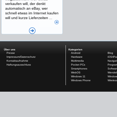
verkaufen will, der denkt
automatisch an eBay, wer
schnell etwas im Internet kaufen
will und kurze Lieferzeiten ...
Über uns
Kategorien
Presse
Android
Blog
Impressum/Datenschutz
Hardware
iOS/iP
Kontaktaufnahme
Multimedia
Navigat
Haftungsausschluss
Pocket PCs
Progra
Smartphones
Softwar
WebOS
Wendel
Windows 11
Window
Windows Phone
Wireles