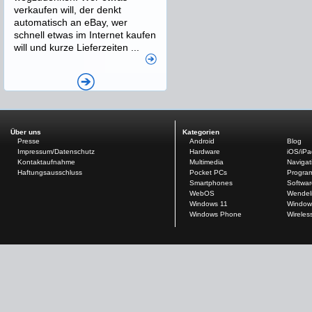
verkaufen will, der denkt
automatisch an eBay, wer
schnell etwas im Internet kaufen
will und kurze Lieferzeiten ...
Über uns
Kategorien
Presse
Android
Blog
Impressum/Datenschutz
Hardware
iOS/iP
Kontaktaufnahme
Multimedia
Navigat
Haftungsausschluss
Pocket PCs
Progra
Smartphones
Softwar
WebOS
Wendel
Windows 11
Window
Windows Phone
Wireles