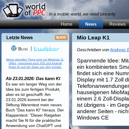
In a mobile world, we need sincerity
Home
News
Reviews
Mio Leap K1
Letzte News
Blog
Geschrieben von
Andreas E
Spannende Idee: Mita
Meine aktuellen Tipps rund um Windows 11,
Office, manchmal auch iOS und Android
ein kombiniertes Sm
findet Ihr auf der Seite von Jörg Schieb.
findet sich eine Num
Ab 23.01.2026: Das kann KI
Display mit 1.7 Zoll d
Es war ein langer Weg von der
Telefonanwendungen 
Idee bis zum fertigen Produkt,
hauseigenen MioMap 
aber es ist geschafft: Am
einem 2.6 Zoll-Displ
23.01.2026 kommt bei der
ist übrigens - im Ge
Stiftung Warentest mein neues
Buch "Das kann KI" heraus. Der
anderer Seiten - nic
Klappentext: "Dieser Ratgeber
Windows CE
macht Sie fit für die praktische
Anwendung von ChatGPT und