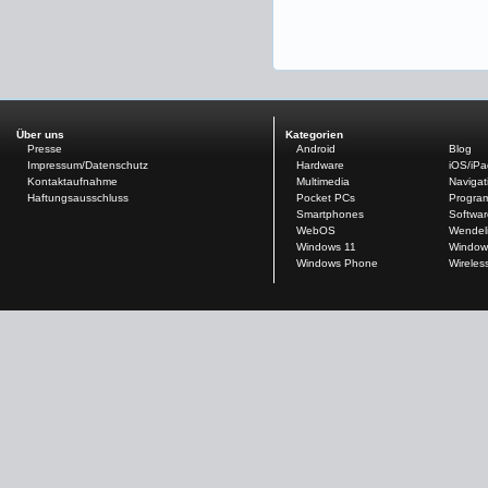
Über uns
Kategorien
Presse
Android
Blog
Impressum/Datenschutz
Hardware
iOS/iP
Kontaktaufnahme
Multimedia
Navigat
Haftungsausschluss
Pocket PCs
Progra
Smartphones
Softwar
WebOS
Wendel
Windows 11
Window
Windows Phone
Wireles