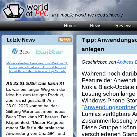
In a mobile world, we need sincerity
Home
News
Reviews
Tipp: Anwendungsor
Letzte News
anlegen
Blog
Geschrieben von
Andreas E
Meine aktuellen Tipps rund um Windows 11,
Office, manchmal auch iOS und Android
findet Ihr auf der Seite von Jörg Schieb.
Während noch darüber
Feature der Anwendu
Ab 23.01.2026: Das kann KI
Nokia Black-Update en
Es war ein langer Weg von der
Lösung schon lange 
Idee bis zum fertigen Produkt,
Windows Phone Store
aber es ist geschafft: Am
23.01.2026 kommt bei der
"
Anwendungsordner
Stiftung Warentest mein neues
Lumias verfügbare A
Buch "Das kann KI" heraus. Der
Zusammenfassung vo
Klappentext: "Dieser Ratgeber
Diese Gruppen könne
macht Sie fit für die praktische
Anwendung von ChatGPT und
verschiedenen Standa