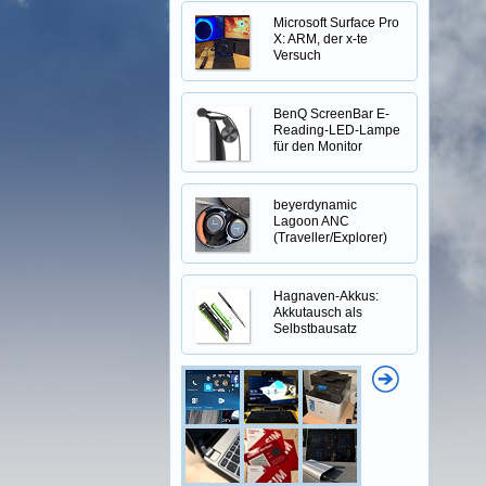
Microsoft Surface Pro
X: ARM, der x-te
Versuch
BenQ ScreenBar E-
Reading-LED-Lampe
für den Monitor
beyerdynamic
Lagoon ANC
(Traveller/Explorer)
Hagnaven-Akkus:
Akkutausch als
Selbstbausatz