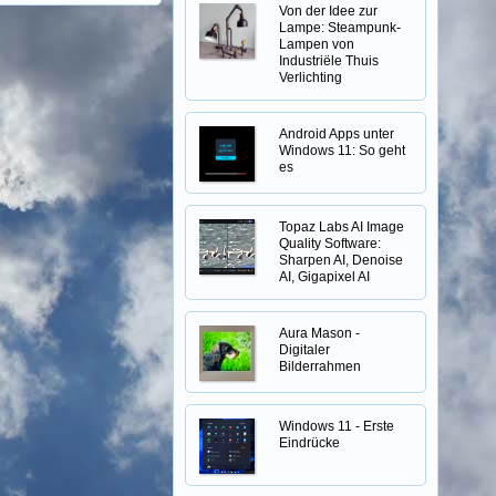
Von der Idee zur
Lampe: Steampunk-
Lampen von
Industriële Thuis
Verlichting
Android Apps unter
Windows 11: So geht
es
Topaz Labs AI Image
Quality Software:
Sharpen AI, Denoise
AI, Gigapixel AI
Aura Mason -
Digitaler
Bilderrahmen
Windows 11 - Erste
Eindrücke