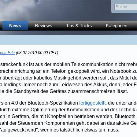
y
News
Reviews
Tips & Tricks
Kategorien
eas Erle
(08.07.2010 00:00 CET)
zstreckenfunk ist aus der mobilen Telekommunikation nicht me
precheinrichtung an ein Telefon gekoppelt wird, ein Notebook 
 überträgt oder kabellos Musik gehört werden soll, das Mittel de
l allerdings immer noch zum Leidwesen des Akkus, denn jeder 
die die Standbyzeit des Gerätes zusammenschmelzen lässt.
sion 4.0 der Bluetooth-Spezifikation
fertiggestellt
, die unter an
Durch extreme Optimierung der Kommunkation und der Technik 
ch in Geräten, die mit Knopfzellen betrieben werden, Bluetooth
zahl der Steuernden Komponenten geht dabei an das aktive Ge
"aufgeweckt wird", wenn es tatsächlich etwas tun muss.