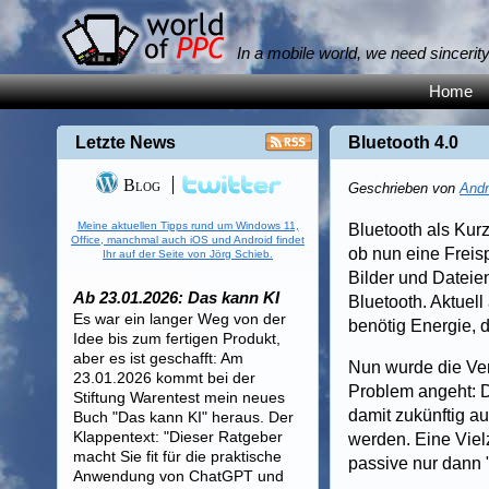
In a mobile world, we need sincerit
Home
Letzte News
Bluetooth 4.0
Blog
Geschrieben von
Andr
Meine aktuellen Tipps rund um Windows 11,
Bluetooth als Kur
Office, manchmal auch iOS und Android findet
ob nun eine Freis
Ihr auf der Seite von Jörg Schieb.
Bilder und Dateien
Ab 23.01.2026: Das kann KI
Bluetooth. Aktuel
Es war ein langer Weg von der
benötig Energie, 
Idee bis zum fertigen Produkt,
aber es ist geschafft: Am
Nun wurde die Ver
23.01.2026 kommt bei der
Problem angeht: 
Stiftung Warentest mein neues
damit zukünftig au
Buch "Das kann KI" heraus. Der
Klappentext: "Dieser Ratgeber
werden. Eine Viel
macht Sie fit für die praktische
passive nur dann 
Anwendung von ChatGPT und