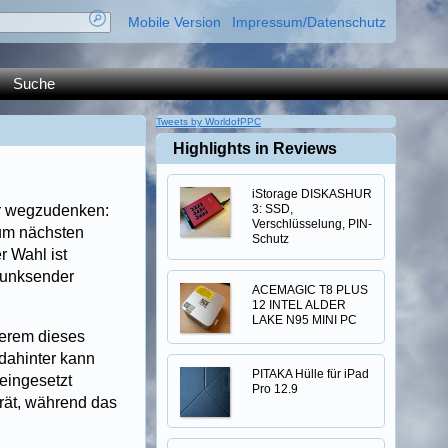
Mobile Version
Impressum/Datenschutz
Suche
Tweets by WorldofPPC
Highlights in Reviews
iStorage DISKASHUR
hr wegzudenken:
3: SSD,
Verschlüsselung, PIN-
zum nächsten
Schutz
r Wahl ist
Funksender
ACEMAGIC T8 PLUS
12 INTEL ALDER
LAKE N95 MINI PC
derem dieses
dahinter kann
PITAKA Hülle für iPad
 eingesetzt
Pro 12.9
rät, während das