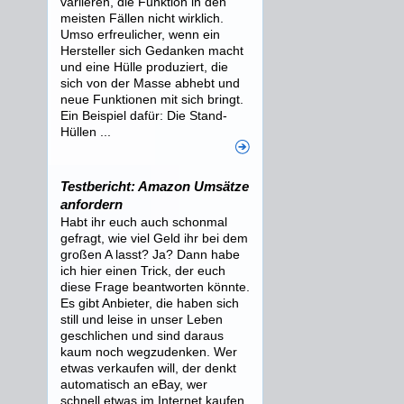
variieren, die Funktion in den
meisten Fällen nicht wirklich.
Umso erfreulicher, wenn ein
Hersteller sich Gedanken macht
und eine Hülle produziert, die
sich von der Masse abhebt und
neue Funktionen mit sich bringt.
Ein Beispiel dafür: Die Stand-
Hüllen ...
Testbericht: Amazon Umsätze
anfordern
Habt ihr euch auch schonmal
gefragt, wie viel Geld ihr bei dem
großen A lasst? Ja? Dann habe
ich hier einen Trick, der euch
diese Frage beantworten könnte.
Es gibt Anbieter, die haben sich
still und leise in unser Leben
geschlichen und sind daraus
kaum noch wegzudenken. Wer
etwas verkaufen will, der denkt
automatisch an eBay, wer
schnell etwas im Internet kaufen