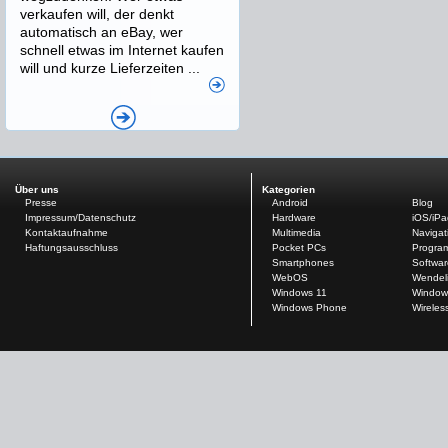
verkaufen will, der denkt
automatisch an eBay, wer
schnell etwas im Internet kaufen
will und kurze Lieferzeiten ...
Über uns
Kategorien
Presse
Android
Blog
Impressum/Datenschutz
Hardware
iOS/iP
Kontaktaufnahme
Multimedia
Navigat
Haftungsausschluss
Pocket PCs
Progra
Smartphones
Softwar
WebOS
Wendel
Windows 11
Window
Windows Phone
Wireles