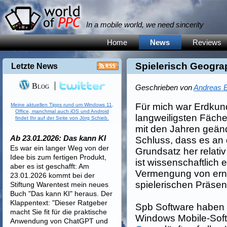
In a mobile world, we need sincerity
Home
News
Reviews
Spielerisch Geogra
Letzte News
Blog
Geschrieben von
Andreas E
Für mich war Erdkun
Meine aktuellen Tipps rund um Windows 11,
Office, manchmal auch iOS und Android
langweiligsten Fäche
findet Ihr auf der Seite von Jörg Schieb.
mit den Jahren geänd
Ab 23.01.2026: Das kann KI
Schluss, dass es an
Es war ein langer Weg von der
Grundsatz her relativ
Idee bis zum fertigen Produkt,
ist wissenschaftlich 
aber es ist geschafft: Am
Vermengung von ern
23.01.2026 kommt bei der
spielerischen Präsent
Stiftung Warentest mein neues
Buch "Das kann KI" heraus. Der
Klappentext: "Dieser Ratgeber
Spb Software haben d
macht Sie fit für die praktische
Windows Mobile-Sof
Anwendung von ChatGPT und