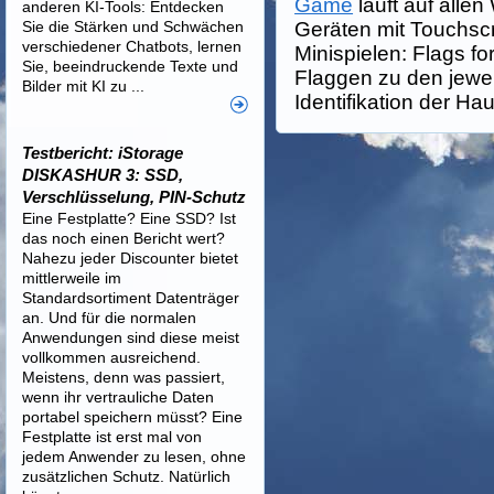
Game
läuft auf alle
anderen KI-Tools: Entdecken
Sie die Stärken und Schwächen
Geräten mit Touchsc
verschiedener Chatbots, lernen
Minispielen: Flags f
Sie, beeindruckende Texte und
Flaggen zu den jewei
Bilder mit KI zu ...
Identifikation der Ha
Testbericht: iStorage
DISKASHUR 3: SSD,
Verschlüsselung, PIN-Schutz
Eine Festplatte? Eine SSD? Ist
das noch einen Bericht wert?
Nahezu jeder Discounter bietet
mittlerweile im
Standardsortiment Datenträger
an. Und für die normalen
Anwendungen sind diese meist
vollkommen ausreichend.
Meistens, denn was passiert,
wenn ihr vertrauliche Daten
portabel speichern müsst? Eine
Festplatte ist erst mal von
jedem Anwender zu lesen, ohne
zusätzlichen Schutz. Natürlich