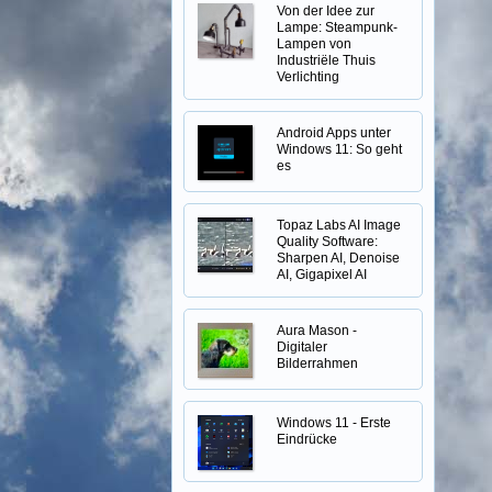
Von der Idee zur
Lampe: Steampunk-
Lampen von
Industriële Thuis
Verlichting
Android Apps unter
Windows 11: So geht
es
Topaz Labs AI Image
Quality Software:
Sharpen AI, Denoise
AI, Gigapixel AI
Aura Mason -
Digitaler
Bilderrahmen
Windows 11 - Erste
Eindrücke