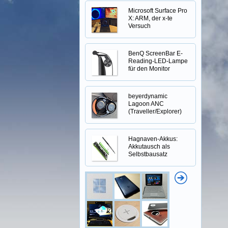
Microsoft Surface Pro
X: ARM, der x-te
Versuch
BenQ ScreenBar E-
Reading-LED-Lampe
für den Monitor
beyerdynamic
Lagoon ANC
(Traveller/Explorer)
Hagnaven-Akkus:
Akkutausch als
Selbstbausatz