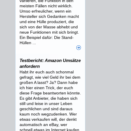
variieren, die Funktion in den
meisten Fällen nicht wirklich.
Umso erfreulicher, wenn ein
Hersteller sich Gedanken macht
und eine Hülle produziert, die
sich von der Masse abhebt und
neue Funktionen mit sich bringt.
Ein Beispiel dafür: Die Stand-
Hüllen ...
Testbericht: Amazon Umsätze
anfordern
Habt ihr euch auch schonmal
gefragt, wie viel Geld ihr bei dem
großen A lasst? Ja? Dann habe
ich hier einen Trick, der euch
diese Frage beantworten könnte.
Es gibt Anbieter, die haben sich
still und leise in unser Leben
geschlichen und sind daraus
kaum noch wegzudenken. Wer
etwas verkaufen will, der denkt
automatisch an eBay, wer
schnell etwas im Internet kaufen