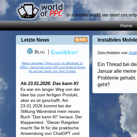
In a mobile world, we need sincerit
Home
Letzte News
Instalbiles Mobi
Blog
Geschrieben von
Andr
Meine aktuellen Tipps rund um Windows 11,
Ein Thread bei de
Office, manchmal auch iOS und Android findet
Januar alle mein
Ihr auf der Seite von Jörg Schieb.
Probleme gehabt. 
Ab 23.01.2026: Das kann KI
geht?
Es war ein langer Weg von der
Idee bis zum fertigen Produkt,
aber es ist geschafft: Am
23.01.2026 kommt bei der
Stiftung Warentest mein neues
Buch "Das kann KI" heraus. Der
Klappentext: "Dieser Ratgeber
macht Sie fit für die praktische
Anwendung von ChatGPT und