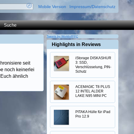
Mobile Version
Impressum/Datenschutz
Suche
Tweets by WorldofPPC
Highlights in Reviews
iStorage DISKASHUR
ronisiere seit
3: SSD,
Verschlüsselung, PIN-
e noch keinerlei
Schutz
 Euch ähnlich
ACEMAGIC T8 PLUS
12 INTEL ALDER
LAKE N95 MINI PC
PITAKA Hülle für iPad
Pro 12.9