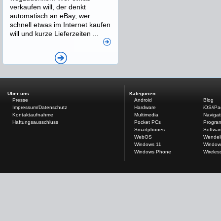
verkaufen will, der denkt
automatisch an eBay, wer
schnell etwas im Internet kaufen
will und kurze Lieferzeiten ...
Über uns
Kategorien
Presse
Android
Blog
Impressum/Datenschutz
Hardware
iOS/iP
Kontaktaufnahme
Multimedia
Navigat
Haftungsausschluss
Pocket PCs
Progra
Smartphones
Softwar
WebOS
Wendel
Windows 11
Window
Windows Phone
Wireles