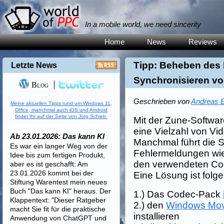
In a mobile world, we need sincerity
Home
News
Reviews
Tipp: Beheben des 
Letzte News
Synchronisieren vo
Blog
Geschrieben von
Andreas E
Meine aktuellen Tipps rund um Windows 11,
Office, manchmal auch iOS und Android
findet Ihr auf der Seite von Jörg Schieb.
Mit der Zune-Softwa
eine Vielzahl von V
Ab 23.01.2026: Das kann KI
Manchmal führt die S
Es war ein langer Weg von der
Fehlermeldungen wie
Idee bis zum fertigen Produkt,
den verwendeten Cod
aber es ist geschafft: Am
23.01.2026 kommt bei der
Eine Lösung ist folg
Stiftung Warentest mein neues
Buch "Das kann KI" heraus. Der
1.) Das Codec-Pack
Klappentext: "Dieser Ratgeber
2.) den
Windows Mov
macht Sie fit für die praktische
installieren
Anwendung von ChatGPT und